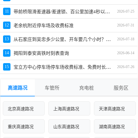
带前桥限滑差速器/差速锁、百公里加速4秒以内的车有哪些？哪款好？价格多少？
11
2026-07-25
12
老余杭附近停车场及收费标准
2026-07-31
从石家庄到吴忠多少公里、开车要几个小时？过路费、油费等
13
2026-07-18
14
揭阳到泰安高铁时刻表查询
2026-06-14
宝立方中心停车场停车场收费标准、免费时长、日租月租信息
15
2026-07-26
高速路况
车管所
充电桩
服务区
北京高速路况
上海高速路况
天津高速路况
重庆高速路况
山东高速路况
湖南高速路况