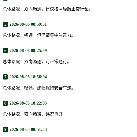
总体路况：双向畅通，建议按照导航正常行驶。
5
2026-08-06 08:59:51
总体路况：畅通，但仍请集中注意力。
6
2026-08-06 08:25:59
总体路况：双向畅通，可正常通行。
7
2026-08-05 18:56:04
总体路况：畅通，建议保持安全车速。
8
2026-08-05 18:22:03
总体路况：双向畅通，路况良好。
9
2026-08-05 08:51:53