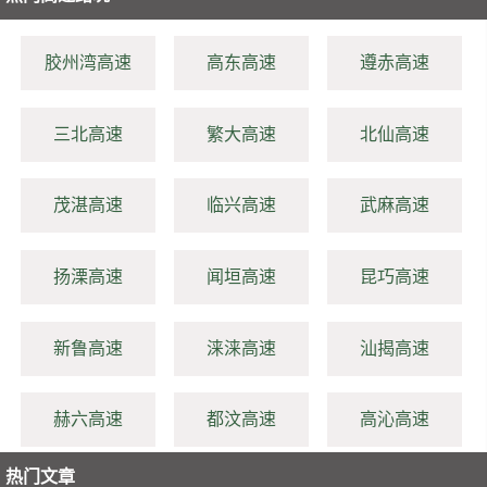
胶州湾高速
高东高速
遵赤高速
三北高速
繁大高速
北仙高速
茂湛高速
临兴高速
武麻高速
扬溧高速
闻垣高速
昆巧高速
新鲁高速
涞涞高速
汕揭高速
赫六高速
都汶高速
高沁高速
热门文章