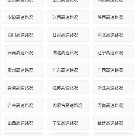
安徽高速路况
江西高速路况
陕西高速路况
四川高速路况
甘肃高速路况
河北高速路况
云南高速路况
湖北高速路况
辽宁高速路况
贵州高速路况
广东高速路况
广西高速路况
青海高速路况
江苏高速路况
浙江高速路况
吉林高速路况
内蒙古高速路况
河南高速路况
山西高速路况
宁夏高速路况
福建高速路况