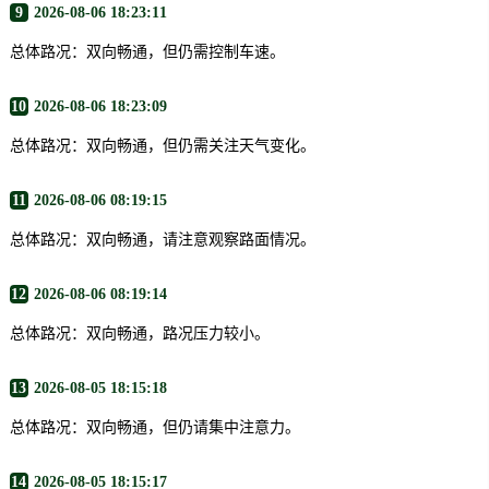
9
2026-08-06 18:23:11
总体路况：双向畅通，但仍需控制车速。
10
2026-08-06 18:23:09
总体路况：双向畅通，但仍需关注天气变化。
11
2026-08-06 08:19:15
总体路况：双向畅通，请注意观察路面情况。
12
2026-08-06 08:19:14
总体路况：双向畅通，路况压力较小。
13
2026-08-05 18:15:18
总体路况：双向畅通，但仍请集中注意力。
14
2026-08-05 18:15:17