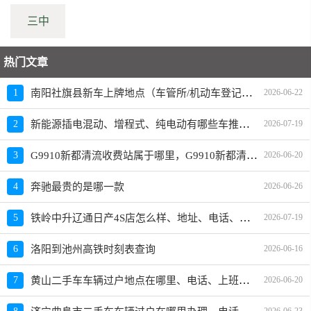
三中
热门文章
南阳社旗县新车上牌地点（车管所/机动车登记服务站）、上班时间、电话
1
2026-06-22
新能源插电混动、增程式、纯电动有哪些车推荐？哪款好？价格多少？
2
2026-07-19
G9910新都清流收费站属于哪里，G9910新都清流收费站入口的详细地址
3
2026-06-20
4
奔驰最贵的是哪一款
2026-06-26
铁岭中升辽通日产4S店怎么样、地址、电话、上班时间查询
5
2026-07-19
6
洛阳到池州高铁时刻表查询
2026-06-16
黄山二手车车辆过户地点在哪里、电话、上班时间
7
2026-06-20