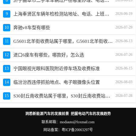
济宁曲阜市二手车车辆过户在哪里办理、电话、上班时间
8
2026-06-23
上海奉贤区车辆年检检测站地址、电话、上班时间
9
2026-06-19
10
奔驰v8车型有哪些
2026-07-29
G5601北羊街收费站属于哪里，G5601北羊街收费站入口的详细地址
11
2026-06-13
12
进口6座车有哪些，哪款好，怎么选
2026-07-26
13
宁国眼视光眼科医院附近停车场及收费标准
2026-06-15
14
临汾汾西违停抓拍地点、电子眼摄像头位置
2026-08-03
S30封丘南收费站属于哪里，S30封丘南收费站入口的详细地址
15
2026-07-28
洞悉新能源汽车的发展前景 把握电动汽车的发展趋势
联系邮箱：modiauto@foxmail.com
网站备案：
粤ICP备20063297号