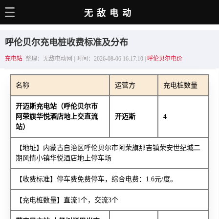
无敌电动
主页
呼伦贝尔充电桩收费标准及分布
电动百科
充电站
整理：无敌电动网 | 时间：2026-08-06 16:17:10 |
呼伦贝尔电价
电车资讯
名称
运营方
充电桩数量
电车手册
开迈斯充电站（呼伦贝尔市
选车推荐
阿荣旗华悦酒店地上交直流
开迈斯
4
站）
充电站
【地址】内蒙古自治区呼伦贝尔市阿荣旗那吉镇荣安世纪城二
用车百科
期风情小镇华悦酒店地上停车场
销量榜
【收费标准】停车费免费停车，综合电费：1.6元/度。
经销商
【充电桩数量】直流1个，交流3个