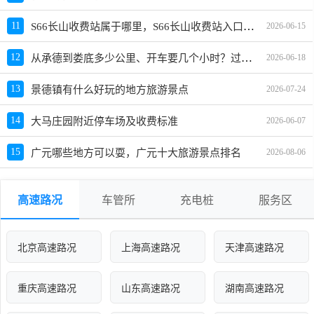
S66长山收费站属于哪里，S66长山收费站入口的详细地址
11
2026-06-15
从承德到娄底多少公里、开车要几个小时？过路费、油费等
12
2026-06-18
13
景德镇有什么好玩的地方旅游景点
2026-07-24
14
大马庄园附近停车场及收费标准
2026-06-07
15
广元哪些地方可以耍，广元十大旅游景点排名
2026-08-06
高速路况
车管所
充电桩
服务区
北京高速路况
上海高速路况
天津高速路况
重庆高速路况
山东高速路况
湖南高速路况