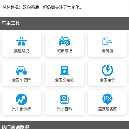
总体路况：双向畅通，但仍需关注天气变化。
车主工具
高速路况
城市限行
自驾游
全国车管所
全国充电桩
全国电价
汽车销量榜
汽车百科
高速服务区
热门高速路况