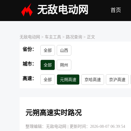
无敌电动网
首页
无敌电动网
> 车主工具 >
路况查询
> 正文
省份：
全部
山西
城市：
全部
朔州
高速：
全部
元朔高速
京哈高速
京沪高速
大广高速
二广高速
呼北高速
包茂高
元朔高速实时路况
整理编辑：无敌电动网
|
更新时间：2026-08-07 06:39:54