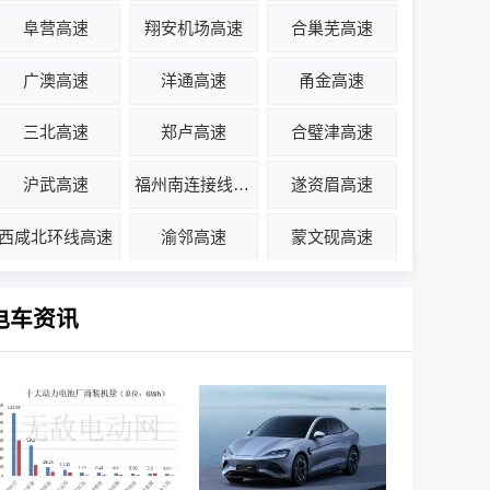
阜营高速
翔安机场高速
合巢芜高速
广澳高速
洋通高速
甬金高速
三北高速
郑卢高速
合璧津高速
沪武高速
福州南连接线高速
遂资眉高速
西咸北环线高速
渝邻高速
蒙文砚高速
电车资讯