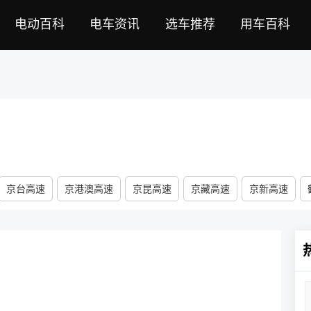
电动百科
电车资讯
选车推荐
用车百科
京台高速
京港澳高速
京昆高速
京藏高速
京新高速
速
银百高速
兰海高速
银昆高速
绥满高速
珲乌高速