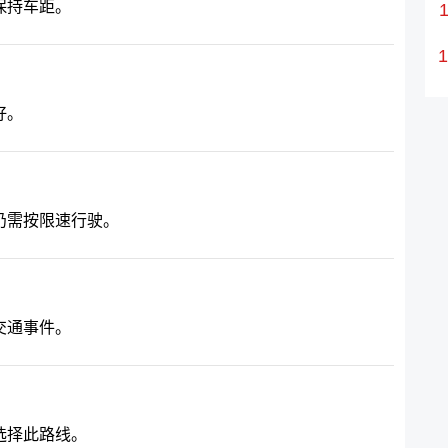
保持车距。
好。
仍需按限速行驶。
交通事件。
选择此路线。