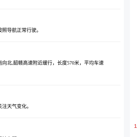
按照导航正常行驶。
向北,韶赣高速附近缓行，长度570米，平均车速
关注天气变化。