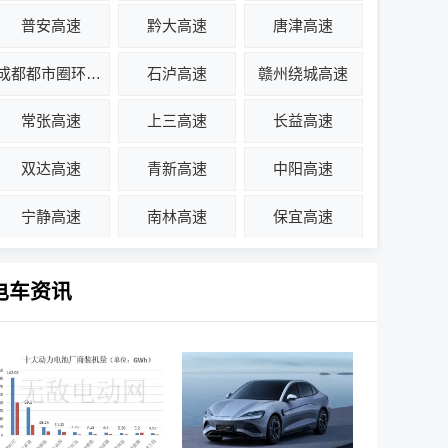
普安高速
黔大高速
唐津高速
成都都市圈环线高速
石泸高速
赣州绕城高速
常张高速
上三高速
长益高速
双达高速
青新高速
中阳高速
宁静高速
南林高速
保宜高速
电车资讯