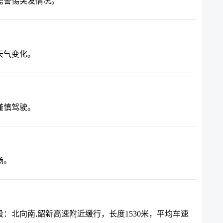
需警惕突发情况。
天气变化。
谨慎驾驶。
畅。
：北向南,韶新高速附近缓行，长度1530米，平均车速