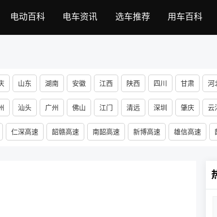
电动百科
电车资讯
选车推荐
用车百科
庆
山东
湖南
安徽
江西
陕西
四川
甘肃
河
河南
山西
宁夏
福建
黑龙江
海南
新疆
西藏
州
汕头
广州
佛山
江门
清远
深圳
肇庆
云
仁深高速
韶赣高速
南韶高速
新博高速
雄信高速
选家栋大桥
雾观大桥
武江大桥
乌石北江大桥
水径河2号
土北江大桥
白泥塘大桥
大宝山隧道
杨溪隧道
张溪隧道
林山隧道
长基岭隧道
大宝山隧道
大仙岭隧道
大瑶山1号