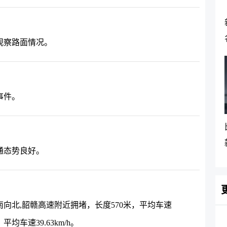
观察路面情况。
事件。
通态势良好。
向北,韶赣高速附近拥堵，长度570米，平均车速
平均车速39.63km/h。