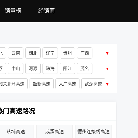
销量榜
经销商
北
云南
湖北
辽宁
贵州
广西
▼
浮
中山
河源
珠海
阳江
茂名
▼
韶关北环高速
韶新高速
大广高速
武深高速
▼
大桥
山外山特大桥
马头大桥
马市浈江大桥
荷花隧道
湖洞隧道
靠椅山隧道
热门高速路况
隧道
大瑶山3号隧道
从埔高速
成灌高速
德州连接线高速