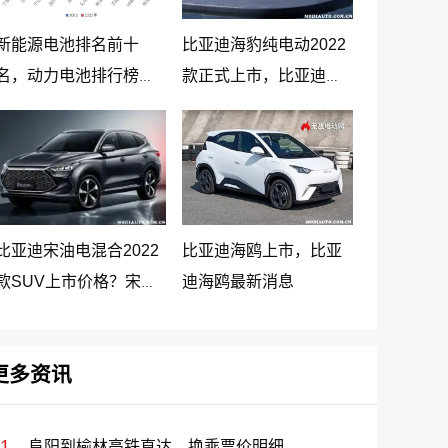
新能源电池排名前十
比亚迪海豹纯电动2022
名，动力电池排行榜前
款正式上市，比亚迪海
十名
豹纯电动报价20.98万起
比亚迪宋油电混合2022
比亚迪海鸥上市，比亚
款SUV上市价格？宋
迪海鸥最新消息
PLUS DM-i 5G版上市消
息
更多资讯
阜阳到榆林高铁直达、换乘票价明细