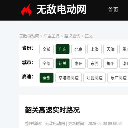
无敌电动网
首页
无敌电动网
> 车主工具 >
路况查询
> 正文
省份：
全部
广东
北京
上海
天津
重
青海
江苏
浙江
吉林
内蒙古
城市：
全部
韶关
惠州
东莞
揭阳
潮
湛江
梅州
汕尾
高速：
全部
京港澳高速
汕昆高速
乐广高速
周田浈江大桥
云望大桥
宜章河大桥
官埠大桥
甘塘大桥
比龙关特大桥
白
韶关高速实时路况
梅子坳隧道
牛角隧道
潜龙涧隧道
宝
整理编辑：无敌电动网
|
更新时间：2026-08-08 09:08:58