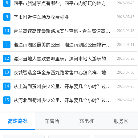
8
四平市旅游景点有哪些，四平市内好玩的地方
2026-06-23
9
辛市附近停车场及收费标准
2026-07-15
青兰高速高速最新路况实时查询 - 青兰高速高速最新消息
10
2026-06-13
湘潭雨湖区最美的公园，湘潭雨湖区公园排行榜哪个最好玩
11
2026-07-11
漯河当地人喜欢去哪里玩，漯河本地人游玩的地方
12
2026-06-29
长城智选金华金东西九路零售中心怎么样、地址、电话、上班时间查询
13
2026-07-30
从上海到贺州多少公里、开车要几个小时？过路费、油费等
14
2026-07-23
从河北到衢州多少公里、开车要几个小时？过路费、油费等
15
2026-07-25
高速路况
车管所
充电桩
服务区