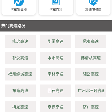
汽车销量榜
汽车百科
高速服务区
热门高速路况
柳忠高速
华常高速
承秦高速
都汶高速
水阳高速
佛清从高速
福州绕城高速
南林高速
随岳高速
东肖高速
西石高速
广州北三环高速
梅龙高速
亭枫高速
济广高速