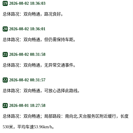
19
2026-08-02 18:36:03
总体路况：双向畅通，路况良好。
20
2026-08-02 18:36:01
总体路况：双向畅通，但仍需保持车距。
21
2026-08-02 08:31:58
总体路况：双向畅通，无异常交通事件。
22
2026-08-02 08:31:57
总体路况：双向畅通，可放心选择此路线。
23
2026-08-01 18:27:58
总体路况：双向畅通；局部路段：南向北,天台服务区附近缓行，长度
530米，平均车速53.96km/h。