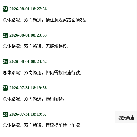
24
2026-08-01 18:27:56
总体路况：双向畅通，请注意观察路面情况。
25
2026-08-01 08:23:53
总体路况：双向畅通，无拥堵路段。
26
2026-08-01 08:23:52
总体路况：双向畅通，但仍需按限速行驶。
27
2026-07-31 18:19:58
总体路况：双向畅通，通行顺畅。
28
2026-07-31 18:19:57
切换高速
总体路况：双向畅通，建议提前检查车况。