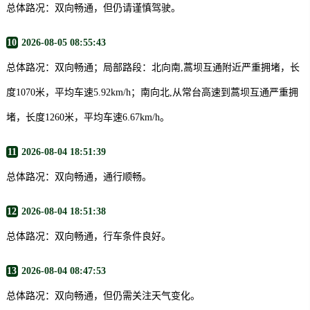
总体路况：双向畅通，但仍请谨慎驾驶。
10
2026-08-05 08:55:43
总体路况：双向畅通；局部路段：北向南,蒿坝互通附近严重拥堵，长
度1070米，平均车速5.92km/h；南向北,从常台高速到蒿坝互通严重拥
堵，长度1260米，平均车速6.67km/h。
11
2026-08-04 18:51:39
总体路况：双向畅通，通行顺畅。
12
2026-08-04 18:51:38
总体路况：双向畅通，行车条件良好。
13
2026-08-04 08:47:53
总体路况：双向畅通，但仍需关注天气变化。