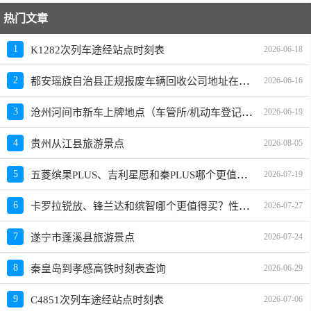
热门文章
1
K1282次列车途经站点时刻表
2026-06-18
都安瑶族自治县正规报废车辆回收公司地址在哪里，咨询电话号码，汽车报废拆解中心
2
2026-06-16
沧州河间市新车上牌地点（车管所/机动车登记服务站）、上班时间、电话
3
2026-06-19
4
贵州从江县旅游景点
2026-08-05
五菱缤果PLUS、吉利星愿和秦PLUS哪个更值得买？性价比、配置对比
5
2026-07-19
卡罗拉锐放、锋兰达和缤智哪个更值得买？性价比、配置对比
6
2026-07-27
7
遂宁市蓬溪县旅游景点
2026-07-24
8
秦皇岛到孝感高铁时刻表查询
2026-06-29
9
C4851次列车途经站点时刻表
2026-07-06