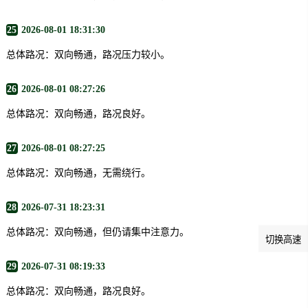
25
2026-08-01 18:31:30
总体路况：双向畅通，路况压力较小。
26
2026-08-01 08:27:26
总体路况：双向畅通，路况良好。
27
2026-08-01 08:27:25
总体路况：双向畅通，无需绕行。
28
2026-07-31 18:23:31
总体路况：双向畅通，但仍请集中注意力。
切换高速
29
2026-07-31 08:19:33
总体路况：双向畅通，路况良好。