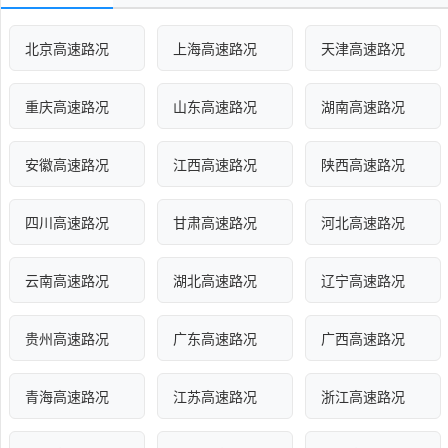
北京高速路况
上海高速路况
天津高速路况
重庆高速路况
山东高速路况
湖南高速路况
安徽高速路况
江西高速路况
陕西高速路况
四川高速路况
甘肃高速路况
河北高速路况
云南高速路况
湖北高速路况
辽宁高速路况
贵州高速路况
广东高速路况
广西高速路况
青海高速路况
江苏高速路况
浙江高速路况