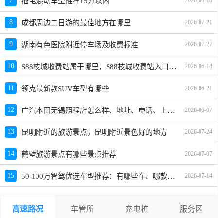
7
插电混动车型推荐15万以内
2026-06-18
8
成都周边二日游的最佳地方在哪里
2026-07-21
9
湖南有色医院附近停车场及收费标准
2026-07-27
S88枝城收费站属于哪里，S88枝城收费站入口的详细地址
10
2026-06-14
11
领克最新款SUV车型有哪些
2026-06-21
广汽本田无锡照程店怎么样、地址、电话、上班时间查询
12
2026-06-07
13
昆明附近的旅游景点，昆明附近景色好的地方
2026-07-24
14
鹤壁旅游景点有哪些景点推荐
2026-07-07
50-100万智驾优选车型推荐：有哪些车、哪款好、怎么选？
15
2026-07-14
高速路况
车管所
充电桩
服务区