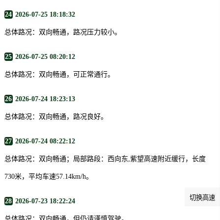
24
2026-07-25 18:18:32
总体路况：双向畅通，路况压力较小。
25
2026-07-25 08:20:12
总体路况：双向畅通，可正常通行。
26
2026-07-24 18:23:13
总体路况：双向畅通，路况良好。
27
2026-07-24 08:22:12
总体路况：双向畅通；局部路段：西向东,紫望高速附近缓行，长度
730米，平均车速57.14km/h。
切换高速
28
2026-07-23 18:22:24
总体路况：双向畅通，但仍请谨慎驾驶。