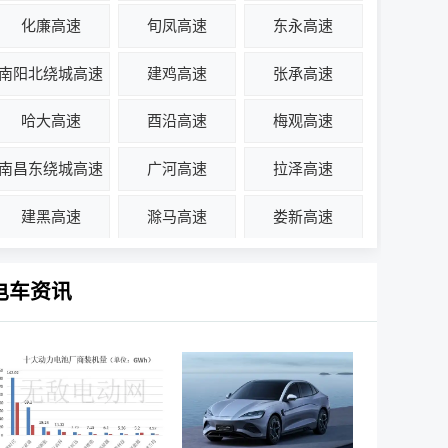
化廉高速
旬凤高速
东永高速
南阳北绕城高速
建鸡高速
张承高速
哈大高速
酉沿高速
梅观高速
南昌东绕城高速
广河高速
拉泽高速
建黑高速
滁马高速
娄新高速
电车资讯