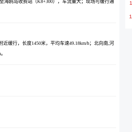
，沙田互通至海鸥岛收费站（K8+300），车流量大；现场可缓行通
行，长度1450米，平均车速49.18km/h；北向南,河
h。