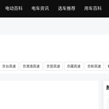
电动百科
电车资讯
选车推荐
用车百科
京台高速
京港澳高速
京昆高速
京藏高速
京新高速
速
银百高速
兰海高速
银昆高速
绥满高速
珲乌高速