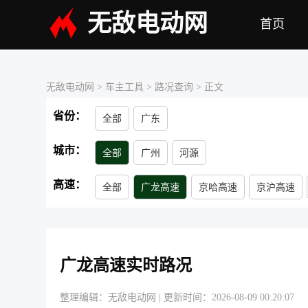
无敌电动网
首页
无敌电动网
> 车主工具 >
路况查询
> 正文
省份：
全部
广东
城市：
全部
广州
河源
高速：
全部
广龙高速
京哈高速
京沪高速
大广高速
二广高速
呼北高速
包茂高
广龙高速实时路况
整理编辑：无敌电动网
|
更新时间：2026-08-09 00:20:07