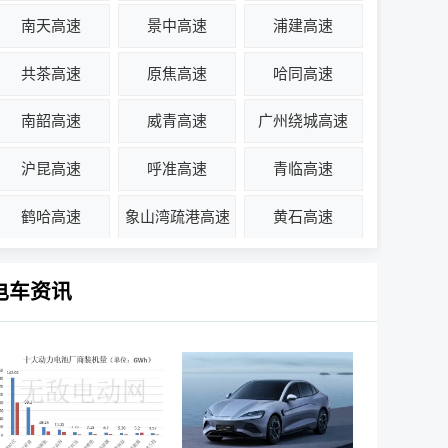
南天高速
景中高速
浦建高速
共茶高速
原焦高速
哈同高速
南韶高速
威青高速
广州绕城高速
沪昆高速
呼准高速
青临高速
鹤哈高速
象山湾疏港高速
黄石高速
电车资讯