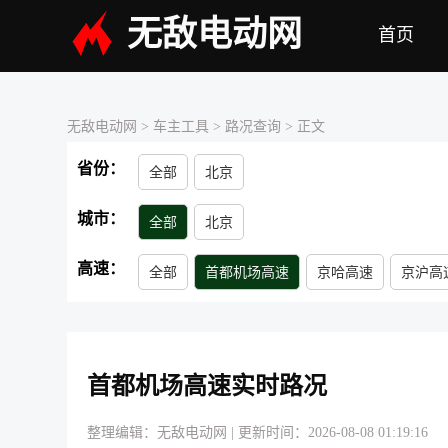
无敌电动网
首页
无敌电动网
> 车主工具 >
路况查询
> 正文
省份：
全部
北京
城市：
全部
北京
高速：
全部
首都机场高速
京哈高速
京沪高
大广高速
二广高速
呼北高速
包茂高
首都机场高速实时路况
整理编辑：无敌电动网
|
更新时间：2026-08-08 01:19:16