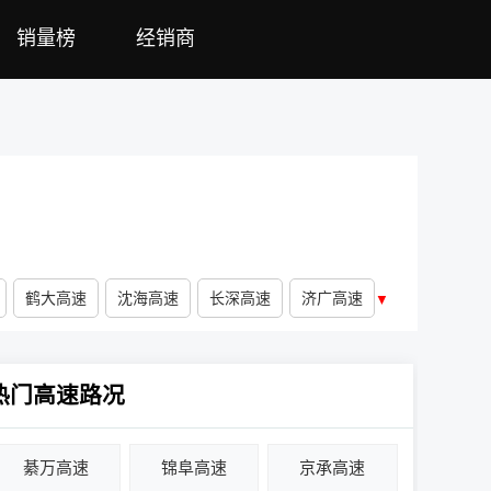
销量榜
经销商
鹤大高速
沈海高速
长深高速
济广高速
▼
热门高速路况
綦万高速
锦阜高速
京承高速