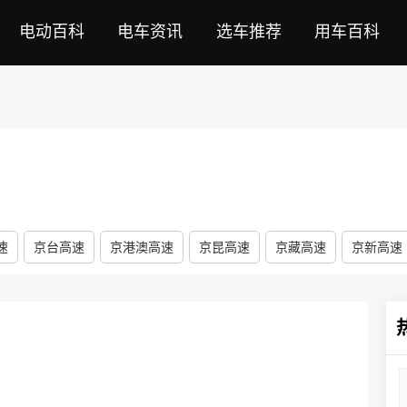
电动百科
电车资讯
选车推荐
用车百科
速
京台高速
京港澳高速
京昆高速
京藏高速
京新高速
速
银百高速
兰海高速
银昆高速
绥满高速
珲乌高速