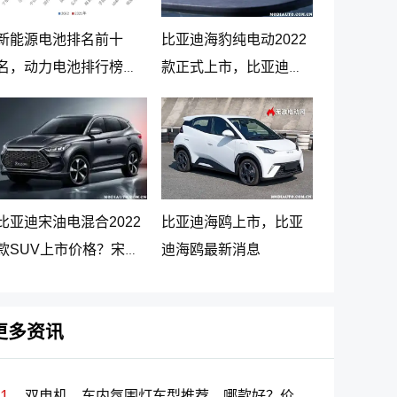
新能源电池排名前十
比亚迪海豹纯电动2022
名，动力电池排行榜前
款正式上市，比亚迪海
十名
豹纯电动报价20.98万起
比亚迪宋油电混合2022
比亚迪海鸥上市，比亚
款SUV上市价格？宋
迪海鸥最新消息
PLUS DM-i 5G版上市消
息
更多资讯
双电机、车内氛围灯车型推荐，哪款好？价格及选购指南