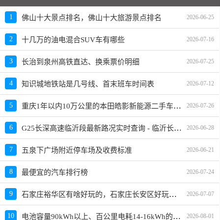
1
佛山十大景点排名，佛山十大旅游景点排名
2026-06-25
2
十几万的油电混合SUV车有哪些
2026-07-16
3
长治到泉州高铁直达、换乘票价明细
2026-07-25
4
知识城地铁站是几号线、首末班车时间表
2026-07-12
重庆1年以内10万公里的本田皓影新能源二手车多少钱
5
2026-07-26
G25长深高速临沂段最新路况实时查询 - 临沂长深高速最新消息 - 车流量大吗
6
2026-06-28
7
五泉下广场附近停车场及收费标准
2026-06-21
8
最便宜的汽车排行榜
2026-07-24
石家庄裕华区有啥好玩的，石家庄长安区好玩的地方
9
2026-07-07
电池容量90kWh以上、百公里电耗14-16kWh的车型有哪些？哪款值得买？价格多少？
10
2026-08-01