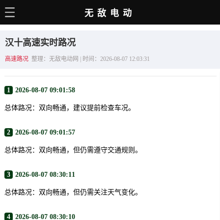
无敌电动
主页
汉十高速实时路况
电动百科
高速路况
整理：无敌电动网 | 时间：2026-08-07 12:03:31
电车资讯
1
2026-08-07 09:01:58
电车手册
总体路况：双向畅通，建议提前检查车况。
选车推荐
2
2026-08-07 09:01:57
充电站
总体路况：双向畅通，但仍需遵守交通规则。
用车百科
销量榜
3
2026-08-07 08:30:11
总体路况：双向畅通，但仍需关注天气变化。
经销商
4
2026-08-07 08:30:10