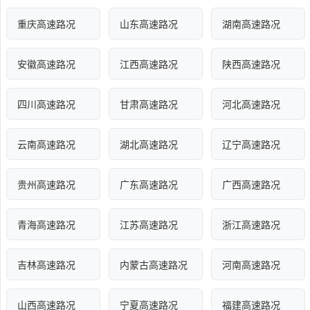
重庆高速路况
山东高速路况
湖南高速路况
安徽高速路况
江西高速路况
陕西高速路况
四川高速路况
甘肃高速路况
河北高速路况
云南高速路况
湖北高速路况
辽宁高速路况
贵州高速路况
广东高速路况
广西高速路况
青海高速路况
江苏高速路况
浙江高速路况
吉林高速路况
内蒙古高速路况
河南高速路况
山西高速路况
宁夏高速路况
福建高速路况