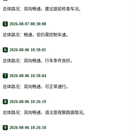
总体路况：双向畅通，建议提前检查车况。
5
2026-08-07 08:30:08
总体路况：畅通，但仍需控制车速。
6
2026-08-06 18:58:05
总体路况：双向畅通，行车条件良好。
7
2026-08-06 18:58:04
总体路况：双向畅通，可正常通行。
8
2026-08-06 18:26:19
总体路况：双向畅通，请注意观察路面情况。
9
2026-08-06 18:26:18