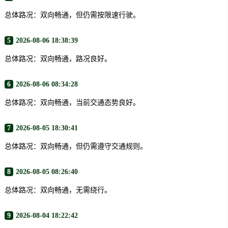
总体路况：双向畅通，但仍需按限速行驶。
5
2026-08-06 18:38:39
总体路况：双向畅通，路况良好。
6
2026-08-06 08:34:28
总体路况：双向畅通，当前交通态势良好。
7
2026-08-05 18:30:41
总体路况：双向畅通，但仍需遵守交通规则。
8
2026-08-05 08:26:40
总体路况：双向畅通，无需绕行。
9
2026-08-04 18:22:42