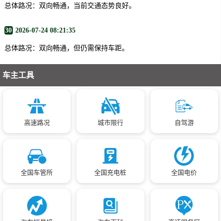
总体路况：双向畅通，当前交通态势良好。
30
2026-07-24 08:21:35
总体路况：双向畅通，但仍需保持车距。
车主工具
高速路况
城市限行
自驾游
全国车管所
全国充电桩
全国电价