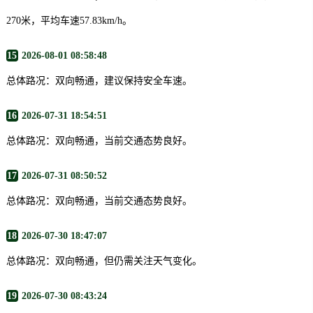
270米，平均车速57.83km/h。
15
2026-08-01 08:58:48
总体路况：双向畅通，建议保持安全车速。
16
2026-07-31 18:54:51
总体路况：双向畅通，当前交通态势良好。
17
2026-07-31 08:50:52
总体路况：双向畅通，当前交通态势良好。
18
2026-07-30 18:47:07
总体路况：双向畅通，但仍需关注天气变化。
19
2026-07-30 08:43:24