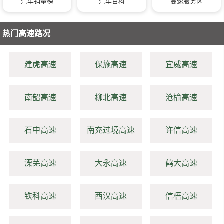
汽车销量榜
汽车百科
高速服务区
热门高速路况
建虎高速
保施高速
宜威高速
南韶高速
柳北高速
沧榆高速
石中高速
南充过境高速
许信高速
溧芜高速
大永高速
鹤大高速
铁科高速
西汉高速
信梧高速