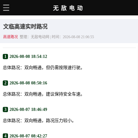
无敌电动
主页
文临高速实时路况
电动百科
高速路况
整理：无敌电动网 | 时间：2026-08-08 21:06:55
电车资讯
1
2026-08-08 18:54:12
电车手册
总体路况：双向畅通，但仍需按限速行驶。
选车推荐
2
2026-08-08 08:50:16
充电站
总体路况：双向畅通，建议保持安全车速。
用车百科
销量榜
3
2026-08-07 18:46:49
总体路况：双向畅通，路况压力较小。
经销商
4
2026-08-07 08:42:27