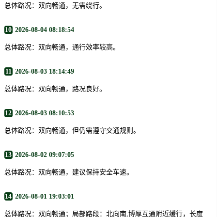
总体路况：双向畅通，无需绕行。
10
2026-08-04 08:18:54
总体路况：双向畅通，通行效率较高。
11
2026-08-03 18:14:49
总体路况：双向畅通，路况良好。
12
2026-08-03 08:10:53
总体路况：双向畅通，但仍需遵守交通规则。
13
2026-08-02 09:07:05
总体路况：双向畅通，建议保持安全车速。
14
2026-08-01 19:03:01
总体路况：双向畅通；局部路段：北向南,博厚互通附近缓行，长度