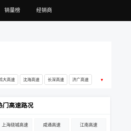
销量榜
经销商
鹤大高速
沈海高速
长深高速
济广高速
▼
热门高速路况
上海绕城高速
咸通高速
江南高速