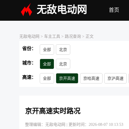
无敌电动网
首页
无敌电动网
> 车主工具 >
路况查询
> 正文
省份：
全部
北京
城市：
全部
北京
高速：
全部
京开高速
京哈高速
京沪高速
大广高速
二广高速
呼北高速
包茂高
京开高速实时路况
整理编辑：无敌电动网
|
更新时间：2026-08-07 10:13:53