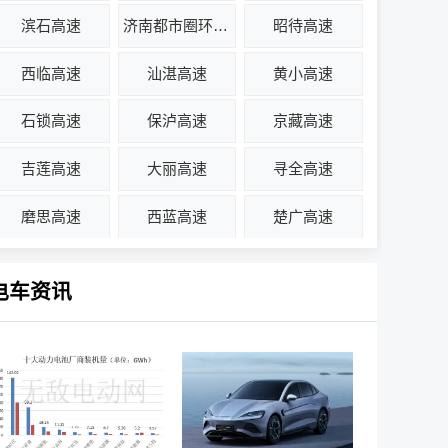
滨石高速
济南都市圈环线高速
昭待高速
西临高速
汕湛高速
黄小高速
石锁高速
保泸高速
京藏高速
吉莲高速
大丽高速
寻全高速
磨思高速
西蓝高速
楚广高速
电车资讯