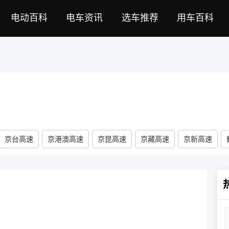
电动百科
电车资讯
选车推荐
用车百科
京台高速
京港澳高速
京昆高速
京藏高速
京新高速
速
银百高速
兰海高速
银昆高速
绥满高速
珲乌高速