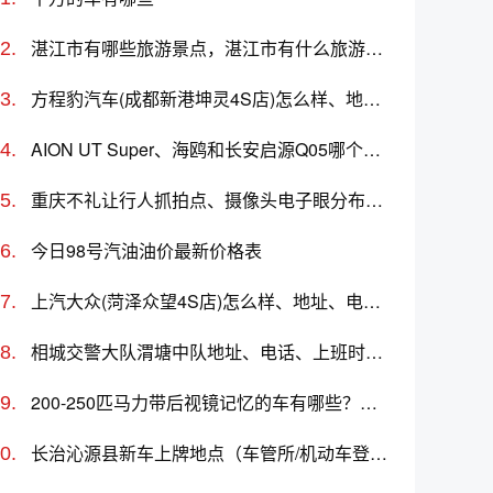
湛江市有哪些旅游景点，湛江市有什么旅游景点
方程豹汽车(成都新港坤灵4S店)怎么样、地址、电话、上班时间查询
AION UT Super、海鸥和长安启源Q05哪个更值得买？性价比、配置对比
重庆不礼让行人抓拍点、摄像头电子眼分布位置
今日98号汽油油价最新价格表
上汽大众(菏泽众望4S店)怎么样、地址、电话、上班时间查询
相城交警大队渭塘中队地址、电话、上班时间、能处理违章吗
200-250匹马力带后视镜记忆的车有哪些？哪款值得买？价格多少
长治沁源县新车上牌地点（车管所/机动车登记服务站）、上班时间、电话