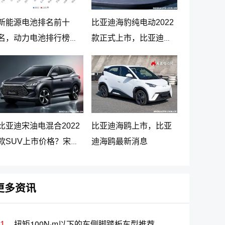
新能源电池排名前十
比亚迪海豹纯电动2022
名，动力电池排行榜前
款正式上市，比亚迪海
十名
豹纯电动报价20.98万起
比亚迪宋油电混合2022
比亚迪海鸥上市，比亚
款SUV上市价格？宋
迪海鸥最新消息
PLUS DM-i 5G版上市消
息
更多资讯
扭矩100N·m以下的车侧脚踏板车型推荐，选哪款好？