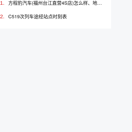
方程豹汽车(福州台江直营4S店)怎么样、地址、电话、上班时间查询
C519次列车途经站点时刻表