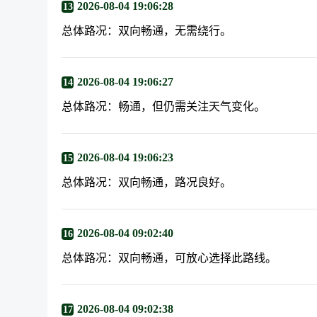
2026-08-04 19:06:28
13
总体路况：双向畅通，无需绕行。
2026-08-04 19:06:27
14
总体路况：畅通，但仍需关注天气变化。
2026-08-04 19:06:23
15
总体路况：双向畅通，路况良好。
2026-08-04 09:02:40
16
总体路况：双向畅通，可放心选择此路线。
2026-08-04 09:02:38
17