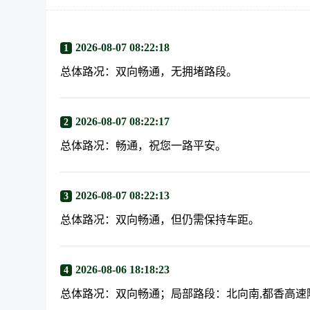
2026-08-07 08:22:18
1
总体路况：双向畅通，无拥堵路段。
2026-08-07 08:22:17
2
总体路况：畅通，祝您一路平安。
2026-08-07 08:22:13
3
总体路况：双向畅通，但仍需保持车距。
2026-08-06 18:18:23
4
总体路况：双向畅通；局部路段：北向南,都香高速附近严