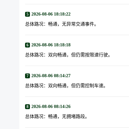
2026-08-06 18:18:22
5
总体路况：畅通，无异常交通事件。
2026-08-06 18:18:18
6
总体路况：双向畅通，但仍需按限速行驶。
2026-08-06 08:14:27
7
总体路况：双向畅通，但仍需控制车速。
2026-08-06 08:14:26
8
总体路况：畅通，无拥堵路段。