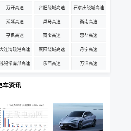
万开高速
合肥绕城高速
石家庄绕城高速
延延高速
巢马高速
衡南高速
亭枫高速
菏宝高速
惠盐高速
大连湾疏港高速
襄阳绕城高速
丹宁高速
苏锡常南部高速
乐西高速
万洋高速
电车资讯