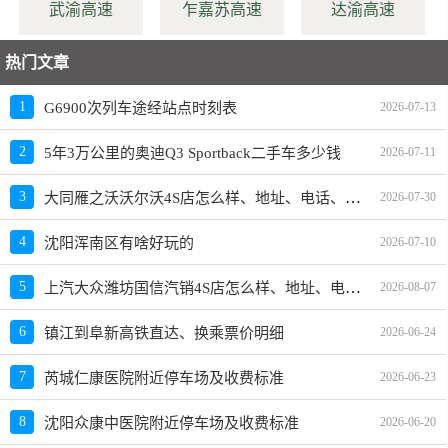
武渝高速
乍嘉苏高速
达渝高速
热门文章
1
G6900次列车途经站点时刻表
2026-07-13
2
5年3万公里的奥迪Q3 Sportback二手车多少钱
2026-07-11
大同雁之沃沃尔沃4S店怎么样、地址、电话、上班时间查询
3
2026-07-30
4
沈阳浑南区有啥好玩的
2026-07-10
上汽大众潍坊国信汽销4S店怎么样、地址、电话、上班时间查询
5
2026-08-07
6
镇江到阜新高铁直达、换乘票价明细
2026-06-24
7
芮城仁康医院附近停车场及收费标准
2026-06-23
8
沈阳众康中医院附近停车场及收费标准
2026-06-20