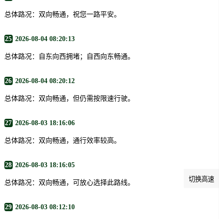
总体路况：双向畅通，祝您一路平安。
25
2026-08-04 08:20:13
总体路况：自东向西拥堵；自西向东畅通。
26
2026-08-04 08:20:12
总体路况：双向畅通，但仍需按限速行驶。
27
2026-08-03 18:16:06
总体路况：双向畅通，通行效率较高。
28
2026-08-03 18:16:05
切换高速
总体路况：双向畅通，可放心选择此路线。
29
2026-08-03 08:12:10