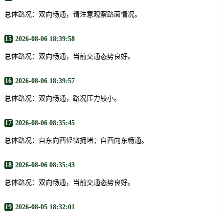
总体路况：双向畅通，请注意观察路面情况。
15
2026-08-06 18:39:58
总体路况：双向畅通，当前交通态势良好。
16
2026-08-06 18:39:57
总体路况：双向畅通，路况压力较小。
17
2026-08-06 08:35:45
总体路况：自东向西轻微拥堵；自西向东畅通。
18
2026-08-06 08:35:43
总体路况：双向畅通，当前交通态势良好。
19
2026-08-05 18:32:01