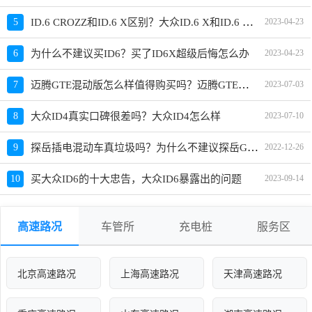
ID.6 CROZZ和ID.6 X区别？大众ID.6 X和ID.6 CROZZ选哪个
5
2023-04-23
6
为什么不建议买ID6？买了ID6X超级后悔怎么办
2023-04-23
迈腾GTE混动版怎么样值得购买吗？迈腾GTE新车为什么当二手卖
7
2023-07-03
8
大众ID4真实口碑很差吗？大众ID4怎么样
2023-07-10
探岳插电混动车真垃圾吗？为什么不建议探岳GTE
9
2022-12-26
10
买大众ID6的十大忠告，大众ID6暴露出的问题
2023-09-14
高速路况
车管所
充电桩
服务区
北京高速路况
上海高速路况
天津高速路况