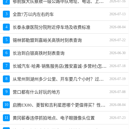
鄂前旗大队察敖一级公路中队地址、电话、上班时间、能处理违章吗
2
2026-07-16
3
全款7万以内左右的车
2026-07-13
4
长泰永康医院分院附近停车场及收费标准
2026-08-04
5
锡林郭勒盟到嘉峪关高铁时刻表查询
2026-07-22
6
长治到白银高铁时刻表查询
2026-06-30
长城汽车·哈弗·销售服务店(雅安嘉诚·多营村)怎么样、地址、电话、上班时间查询
7
2026-07-18
从常州到湖州多少公里、开车要几个小时？过路费、油费等
8
2026-07-19
9
营口都有什么好玩的地方
2026-07-08
启腾EX80、菱智和吉利星愿哪个更值得买？性价比、配置对比
10
2026-08-04
11
黄冈蕲春违停抓拍地点、电子眼摄像头位置
2026-07-23