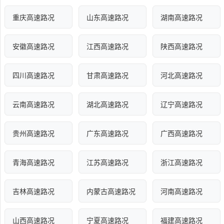
重庆高速路况
山东高速路况
湖南高速路况
安徽高速路况
江西高速路况
陕西高速路况
四川高速路况
甘肃高速路况
河北高速路况
云南高速路况
湖北高速路况
辽宁高速路况
贵州高速路况
广东高速路况
广西高速路况
青海高速路况
江苏高速路况
浙江高速路况
吉林高速路况
内蒙古高速路况
河南高速路况
山西高速路况
宁夏高速路况
福建高速路况