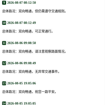
9
2026-08-07 08:12:50
总体路况：双向畅通，但仍需遵守交通规则。
10
2026-08-07 08:12:49
总体路况：双向畅通，可正常通行。
11
2026-08-06 09:08:50
总体路况：双向畅通，请注意观察路面情况。
12
2026-08-06 09:08:49
总体路况：双向畅通，无异常交通事件。
13
2026-08-05 19:05:06
总体路况：双向畅通，祝您一路平安。
14
2026-08-05 19:05:05