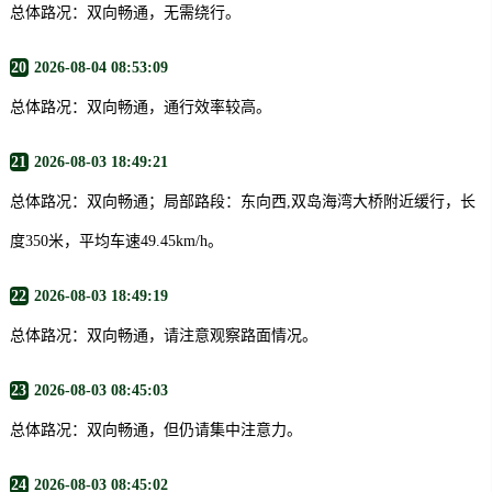
总体路况：双向畅通，无需绕行。
20
2026-08-04 08:53:09
总体路况：双向畅通，通行效率较高。
21
2026-08-03 18:49:21
总体路况：双向畅通；局部路段：东向西,双岛海湾大桥附近缓行，长
度350米，平均车速49.45km/h。
22
2026-08-03 18:49:19
总体路况：双向畅通，请注意观察路面情况。
23
2026-08-03 08:45:03
总体路况：双向畅通，但仍请集中注意力。
24
2026-08-03 08:45:02