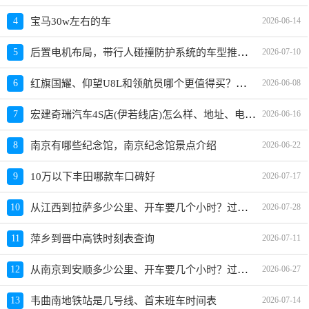
4
宝马30w左右的车
2026-06-14
后置电机布局，带行人碰撞防护系统的车型推荐与选购指南
5
2026-07-10
红旗国耀、仰望U8L和领航员哪个更值得买？性价比、配置对比
6
2026-06-08
宏建奇瑞汽车4S店(伊若线店)怎么样、地址、电话、上班时间查询
7
2026-06-16
8
南京有哪些纪念馆，南京纪念馆景点介绍
2026-06-22
9
10万以下丰田哪款车口碑好
2026-07-17
从江西到拉萨多少公里、开车要几个小时？过路费、油费等
10
2026-07-28
11
萍乡到晋中高铁时刻表查询
2026-07-11
从南京到安顺多少公里、开车要几个小时？过路费、油费等
12
2026-06-27
13
韦曲南地铁站是几号线、首末班车时间表
2026-07-14