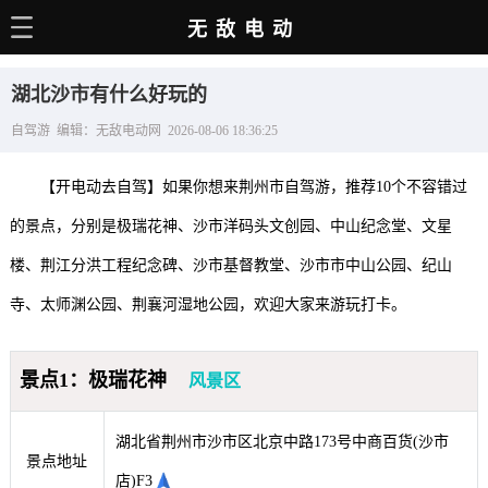
无敌电动
主页
湖北沙市有什么好玩的
电动百科
自驾游 编辑：无敌电动网 2026-08-06 18:36:25
电车资讯
【开电动去自驾】如果你想来荆州市自驾游，推荐10个不容错过
电车手册
的景点，分别是极瑞花神、沙市洋码头文创园、中山纪念堂、文星
选车推荐
楼、荆江分洪工程纪念碑、沙市基督教堂、沙市市中山公园、纪山
充电站
寺、太师渊公园、荆襄河湿地公园，欢迎大家来游玩打卡。
用车百科
景点1：极瑞花神
风景区
销量榜
经销商
湖北省荆州市沙市区北京中路173号中商百货(沙市
景点地址
店)F3