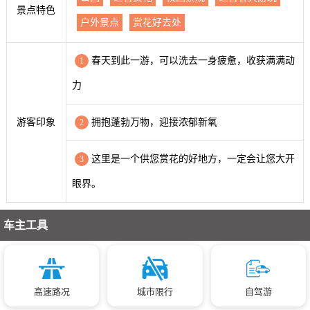
景点特色
户外景点
赏花好去处
春天到此一游，可以洗去一身疲惫，收获满满动
1
力
游客印象
拥抱蓬勃万物，迎接浓郁新氧
2
这里是一个供您赏花的好地方，一定会让您大开
3
眼界。
车主工具
高速路况
城市限行
自驾游