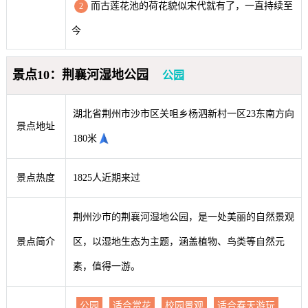
而古莲花池的荷花貌似宋代就有了，一直持续至
2
今
景点10：荆襄河湿地公园
公园
湖北省荆州市沙市区关咀乡杨泗新村一区23东南方向
景点地址
180米
景点热度
1825人近期来过
荆州沙市的荆襄河湿地公园，是一处美丽的自然景观
景点简介
区，以湿地生态为主题，涵盖植物、鸟类等自然元
素，值得一游。
公园
适合赏花
校园景观
适合春天游玩