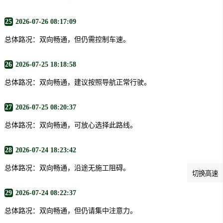
25
2026-07-26 08:17:09
总体路况：双向畅通，但仍需控制车速。
26
2026-07-25 18:18:58
总体路况：双向畅通，建议按照导航正常行驶。
27
2026-07-25 08:20:37
总体路况：双向畅通，可放心选择此路线。
28
2026-07-24 18:23:42
总体路况：双向畅通，沿途无施工阻碍。
切换高速
29
2026-07-24 08:22:37
总体路况：双向畅通，但仍请集中注意力。