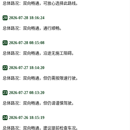
总体路况：双向畅通，可放心选择此路线。
20
2026-07-28 18:16:24
总体路况：双向畅通，通行顺畅。
21
2026-07-28 08:15:08
总体路况：双向畅通，沿途无施工阻碍。
22
2026-07-27 18:14:20
总体路况：双向畅通，但仍需按限速行驶。
23
2026-07-27 08:13:20
总体路况：双向畅通，但仍请谨慎驾驶。
24
2026-07-26 18:15:19
总体路况：双向畅通，建议提前检查车况。