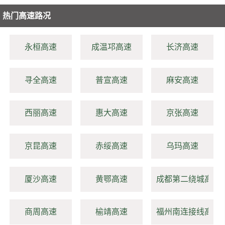
热门高速路况
永桓高速
成温邛高速
长济高速
寻全高速
普宣高速
麻安高速
西丽高速
惠大高速
京张高速
京昆高速
赤绥高速
乌玛高速
厦沙高速
黄鄂高速
成都第二绕城高速
商周高速
榆靖高速
福州南连接线高速