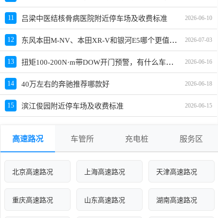
11
吕梁中医结核骨病医院附近停车场及收费标准
2026-06-10
东风本田M-NV、本田XR-V和银河E5哪个更值得买？性价比、配置对比
12
2026-07-03
扭矩100-200N·m带DOW开门预警，有什么车推荐？
13
2026-06-16
14
40万左右的奔驰推荐哪款好
2026-06-18
15
滨江俊园附近停车场及收费标准
2026-06-15
高速路况
车管所
充电桩
服务区
北京高速路况
上海高速路况
天津高速路况
重庆高速路况
山东高速路况
湖南高速路况