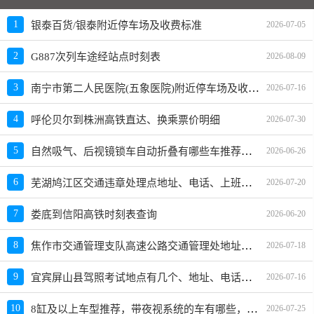
1
银泰百货/银泰附近停车场及收费标准
2026-07-05
2
G887次列车途经站点时刻表
2026-08-09
南宁市第二人民医院(五象医院)附近停车场及收费标准
3
2026-07-16
4
呼伦贝尔到株洲高铁直达、换乘票价明细
2026-07-30
自然吸气、后视镜锁车自动折叠有哪些车推荐？哪款好？价格多少
5
2026-06-26
芜湖鸠江区交通违章处理点地址、电话、上班时间
6
2026-07-20
7
娄底到信阳高铁时刻表查询
2026-06-20
焦作市交通管理支队高速公路交通管理处地址、电话、上班时间、能处理违章吗
8
2026-07-18
宜宾屏山县驾照考试地点有几个、地址、电话、工作时间
9
2026-07-16
8缸及以上车型推荐，带夜视系统的车有哪些，哪款好？
10
2026-07-25