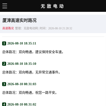
无敌电动
主页
厦漳高速实时路况
电动百科
高速路况
整理：无敌电动网 | 时间：2026-08-10 21:28:32
电车资讯
1
2026-08-10 18:35:11
电车手册
总体路况：双向畅通，建议保持安全车速。
选车推荐
2
2026-08-10 18:35:10
充电站
总体路况：双向畅通，无异常交通事件。
用车百科
销量榜
3
2026-08-10 08:31:03
总体路况：双向畅通，祝您一路平安。
经销商
4
2026-08-10 08:31:02