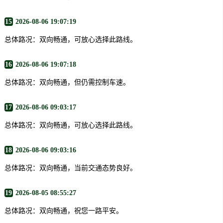
15
2026-08-06 19:07:19
总体路况：双向畅通，可放心选择此路线。
16
2026-08-06 19:07:18
总体路况：双向畅通，但仍需控制车速。
17
2026-08-06 09:03:17
总体路况：双向畅通，可放心选择此路线。
18
2026-08-06 09:03:16
总体路况：双向畅通，当前交通态势良好。
19
2026-08-05 08:55:27
总体路况：双向畅通，祝您一路平安。