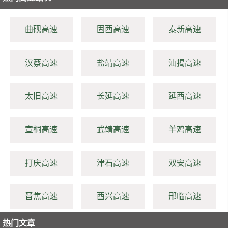
曲砚高速
固西高速
泰新高速
汉蔡高速
盐靖高速
汕揭高速
太旧高速
长延高速
延西高速
宣桐高速
武靖高速
羊鸡高速
打庆高速
津石高速
双安高速
晋焦高速
西兴高速
邢临高速
热门文章