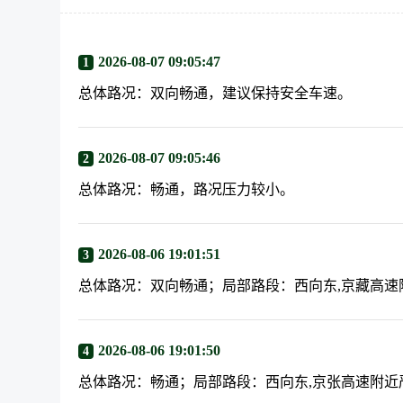
2026-08-07 09:05:47
1
总体路况：双向畅通，建议保持安全车速。
2026-08-07 09:05:46
2
总体路况：畅通，路况压力较小。
2026-08-06 19:01:51
3
总体路况：双向畅通；局部路段：西向东,京藏高速附近缓
2026-08-06 19:01:50
4
总体路况：畅通；局部路段：西向东,京张高速附近严重拥