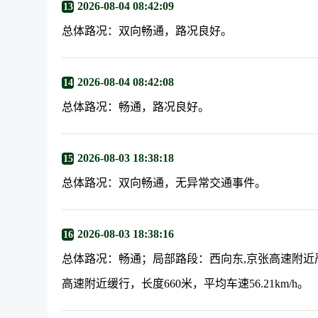
2026-08-04 08:42:09
13
总体路况：双向畅通，路况良好。
2026-08-04 08:42:08
14
总体路况：畅通，路况良好。
2026-08-03 18:38:18
15
总体路况：双向畅通，无异常交通事件。
2026-08-03 18:38:16
16
总体路况：畅通；局部路段：西向东,京张高速附近严重拥
高速附近缓行，长度660米，平均车速56.21km/h。