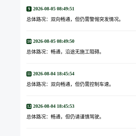
2026-08-05 08:49:51
9
总体路况：双向畅通，但仍需警惕突发情况。
2026-08-05 08:49:50
10
总体路况：畅通，沿途无施工阻碍。
2026-08-04 18:45:54
11
总体路况：双向畅通，但仍需控制车速。
2026-08-04 18:45:53
12
总体路况：畅通，但仍请谨慎驾驶。