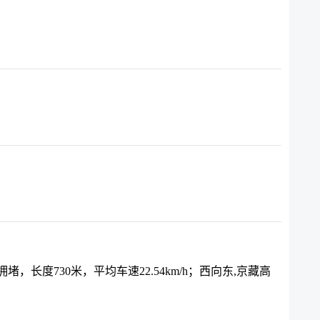
长度730米，平均车速22.54km/h；西向东,京藏高