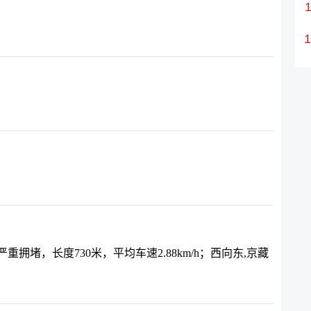
堵，长度730米，平均车速2.88km/h；西向东,京藏