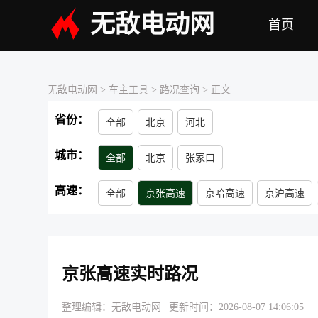
无敌电动网
首页
无敌电动网
> 车主工具 >
路况查询
> 正文
省份：
全部
北京
河北
城市：
全部
北京
张家口
高速：
全部
京张高速
京哈高速
京沪高速
大广高速
二广高速
呼北高速
包茂高
京张高速实时路况
整理编辑：无敌电动网
|
更新时间：2026-08-07 14:06:05