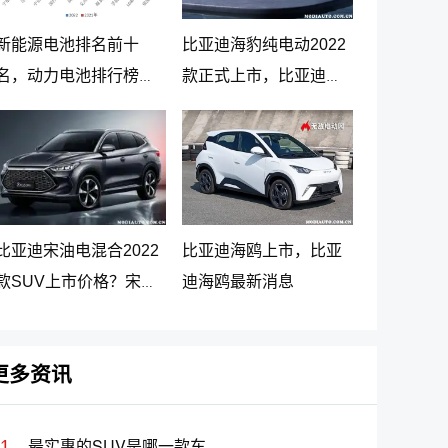
新能源电池排名前十
比亚迪海豹纯电动2022
名，动力电池排行榜前
款正式上市，比亚迪海
十名
豹纯电动报价20.98万起
比亚迪宋油电混合2022
比亚迪海鸥上市，比亚
款SUV上市价格？宋
迪海鸥最新消息
PLUS DM-i 5G版上市消
息
更多资讯
最实惠的SUV是哪一款车