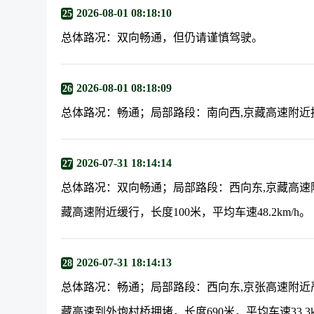
2026-08-01 08:18:10
25
总体路况：双向畅通，但仍请谨慎驾驶。
2026-08-01 08:18:09
26
总体路况：畅通；局部路段：南向西,京藏高速附近拥堵，
2026-07-31 18:14:14
27
总体路况：双向畅通；局部路段：西向东,京藏高速附近拥
藏高速附近缓行，长度100米，平均车速48.2km/h。
2026-07-31 18:14:13
28
总体路况：畅通；局部路段：西向东,京张高速附近严重拥
藏高速到外炮村桥拥堵，长度690米，平均车速33.3