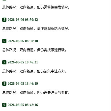
总体路况：双向畅通，但仍需警惕突发情况。
5
2026-08-06 08:50:12
总体路况：双向畅通，请注意观察路面情况。
6
2026-08-06 08:50:10
总体路况：双向畅通，但仍需按限速行驶。
7
2026-08-05 18:46:21
总体路况：双向畅通，但仍请集中注意力。
8
2026-08-05 18:46:19
总体路况：双向畅通，但仍需关注天气变化。
9
2026-08-05 08:42:16