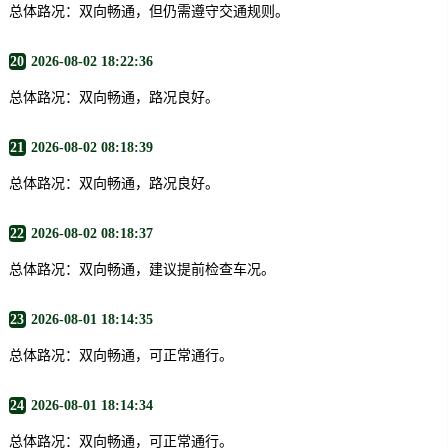
总体路况：双向畅通，但仍需遵守交通规则。
20
2026-08-02 18:22:36
总体路况：双向畅通，路况良好。
21
2026-08-02 08:18:39
总体路况：双向畅通，路况良好。
22
2026-08-02 08:18:37
总体路况：双向畅通，建议提前检查车况。
23
2026-08-01 18:14:35
总体路况：双向畅通，可正常通行。
24
2026-08-01 18:14:34
总体路况：双向畅通，可正常通行。