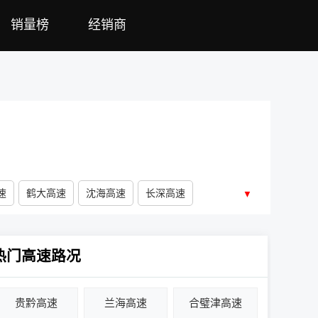
销量榜
经销商
速
鹤大高速
沈海高速
长深高速
▼
珲乌高速
热门高速路况
贵黔高速
兰海高速
合璧津高速