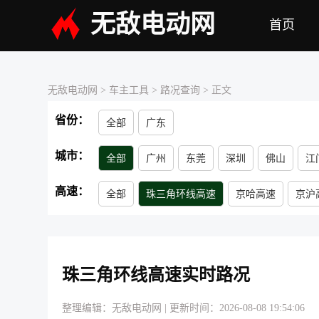
无敌电动网
首页
无敌电动网
> 车主工具 >
路况查询
> 正文
省份：
全部
广东
城市：
全部
广州
东莞
深圳
佛山
江
高速：
全部
珠三角环线高速
京哈高速
京沪
济广高速
大广高速
二广高速
呼北高
珠三角环线高速实时路况
整理编辑：无敌电动网
|
更新时间：2026-08-08 19:54:06