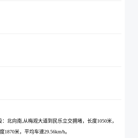
：北向南,从梅观大道到民乐立交拥堵，长度1050米，
870米，平均车速29.56km/h。