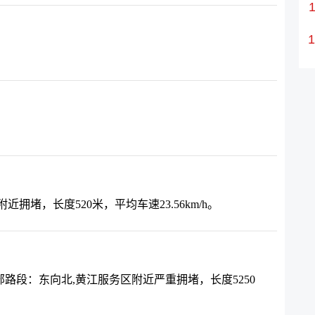
堵，长度520米，平均车速23.56km/h。
路段：东向北,黄江服务区附近严重拥堵，长度5250