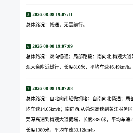
2026-08-08 19:07:11
5
总体路况：畅通，无需绕行。
2026-08-08 19:07:09
6
总体路况：双向畅通；局部路段：南向北,梅观大道附近拥
观大道附近缓行，长度810米，平均车速46.49km/h
2026-08-08 19:07:08
7
总体路况：自北向南轻微拥堵；自南向北畅通；局部
均车速14.65km/h；南向西,从莞深高速到黄江服务区
莞深高速到梅观大道拥堵，长度8380米，平均车速28
长度1380米，平均车速33.12km/h。