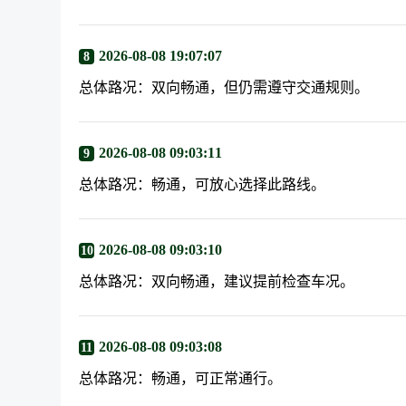
2026-08-08 19:07:07
8
总体路况：双向畅通，但仍需遵守交通规则。
2026-08-08 09:03:11
9
总体路况：畅通，可放心选择此路线。
2026-08-08 09:03:10
10
总体路况：双向畅通，建议提前检查车况。
2026-08-08 09:03:08
11
总体路况：畅通，可正常通行。