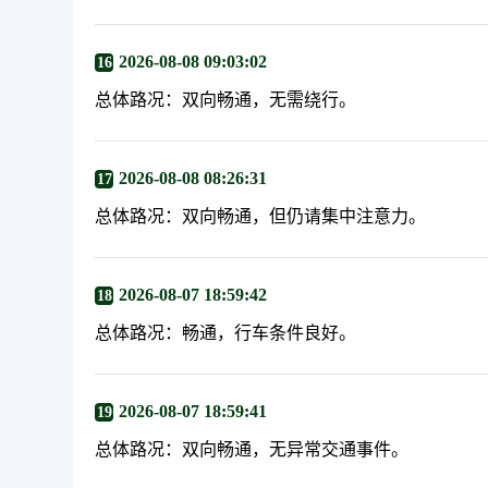
2026-08-08 09:03:02
16
总体路况：双向畅通，无需绕行。
2026-08-08 08:26:31
17
总体路况：双向畅通，但仍请集中注意力。
2026-08-07 18:59:42
18
总体路况：畅通，行车条件良好。
2026-08-07 18:59:41
19
总体路况：双向畅通，无异常交通事件。