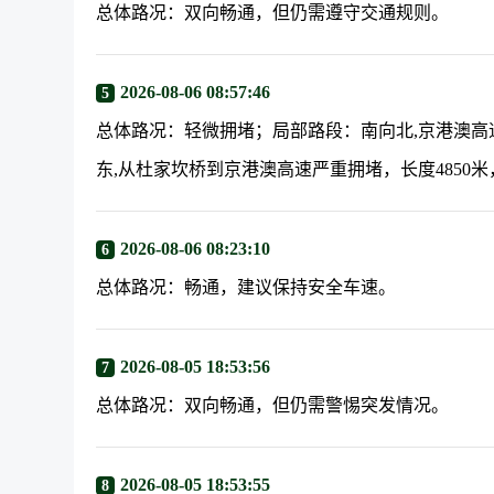
总体路况：双向畅通，但仍需遵守交通规则。
2026-08-06 08:57:46
5
总体路况：轻微拥堵；局部路段：南向北,京港澳高速附
东,从杜家坎桥到京港澳高速严重拥堵，长度4850米，平
2026-08-06 08:23:10
6
总体路况：畅通，建议保持安全车速。
2026-08-05 18:53:56
7
总体路况：双向畅通，但仍需警惕突发情况。
2026-08-05 18:53:55
8