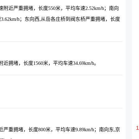
近严重拥堵，长度550米，平均车速2.52km/h；南向
.62km/h；东向西,从岳各庄桥到阀东桥严重拥堵，长度
堵，长度1560米，平均车速34.69km/h。
拥堵，长度800米，平均车速9.89km/h；南向东,京