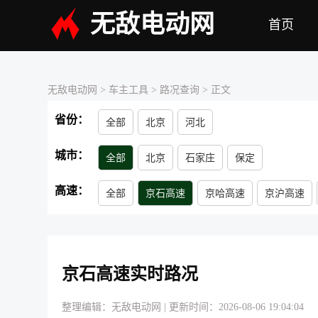
无敌电动网
首页
无敌电动网
> 车主工具 >
路况查询
> 正文
省份：
全部
北京
河北
城市：
全部
北京
石家庄
保定
高速：
全部
京石高速
京哈高速
京沪高速
大广高速
二广高速
呼北高速
包茂高
京石高速实时路况
整理编辑：无敌电动网
|
更新时间：2026-08-06 19:04:04