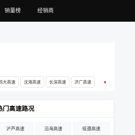
销量榜
经销商
鹤大高速
沈海高速
长深高速
济广高速
▼
热门高速路况
沪芦高速
沿海高速
绥遵高速