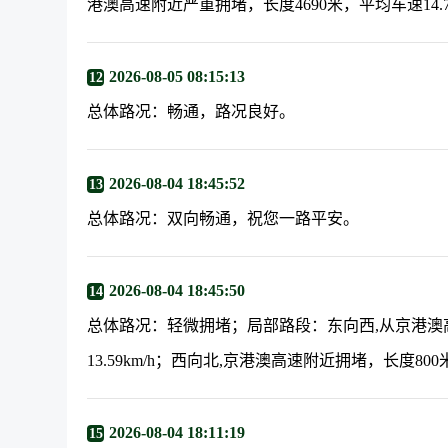
港澳高速附近严重拥堵，长度4690米，平均车速14.77
2026-08-05 08:15:13
12
总体路况：畅通，路况良好。
2026-08-04 18:45:52
13
总体路况：双向畅通，祝您一路平安。
2026-08-04 18:45:50
14
总体路况：轻微拥堵；局部路段：东向西,从京港澳
13.59km/h；西向北,京港澳高速附近拥堵，长度800米
2026-08-04 18:11:19
15