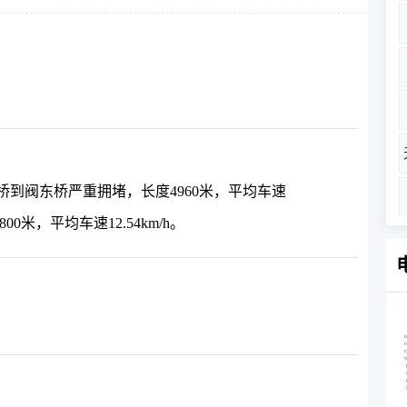
到阀东桥严重拥堵，长度4960米，平均车速
0米，平均车速12.54km/h。