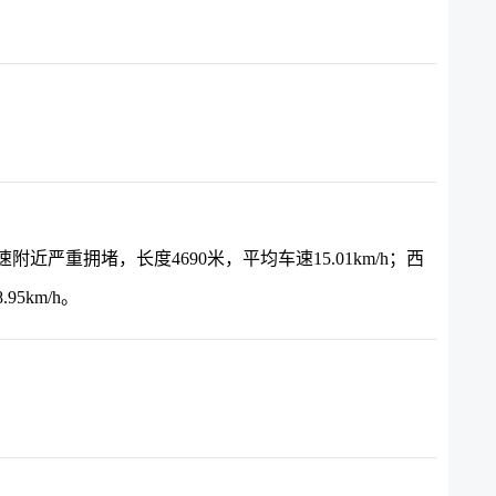
严重拥堵，长度4690米，平均车速15.01km/h；西
5km/h。