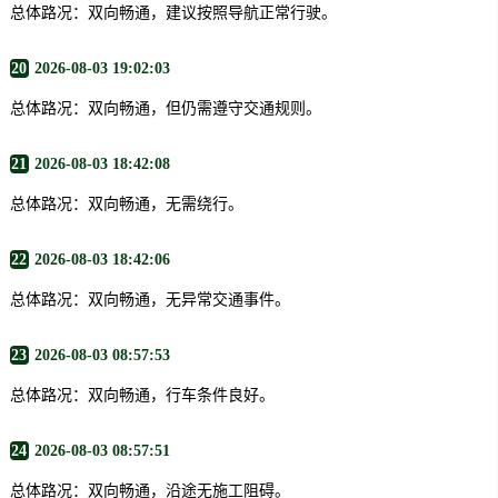
总体路况：双向畅通，建议按照导航正常行驶。
20
2026-08-03 19:02:03
总体路况：双向畅通，但仍需遵守交通规则。
21
2026-08-03 18:42:08
总体路况：双向畅通，无需绕行。
22
2026-08-03 18:42:06
总体路况：双向畅通，无异常交通事件。
23
2026-08-03 08:57:53
总体路况：双向畅通，行车条件良好。
24
2026-08-03 08:57:51
总体路况：双向畅通，沿途无施工阻碍。