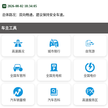
30
2026-08-02 18:34:05
总体路况：双向畅通，建议保持安全车速。
车主工具
高速路况
城市限行
自驾游
全国车管所
全国充电桩
全国电价
汽车销量榜
汽车百科
高速服务区