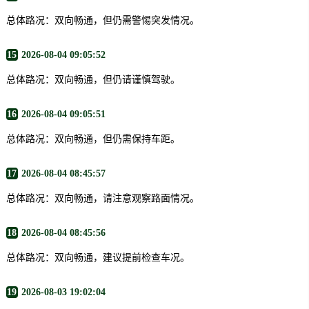
总体路况：双向畅通，但仍需警惕突发情况。
15
2026-08-04 09:05:52
总体路况：双向畅通，但仍请谨慎驾驶。
16
2026-08-04 09:05:51
总体路况：双向畅通，但仍需保持车距。
17
2026-08-04 08:45:57
总体路况：双向畅通，请注意观察路面情况。
18
2026-08-04 08:45:56
总体路况：双向畅通，建议提前检查车况。
19
2026-08-03 19:02:04