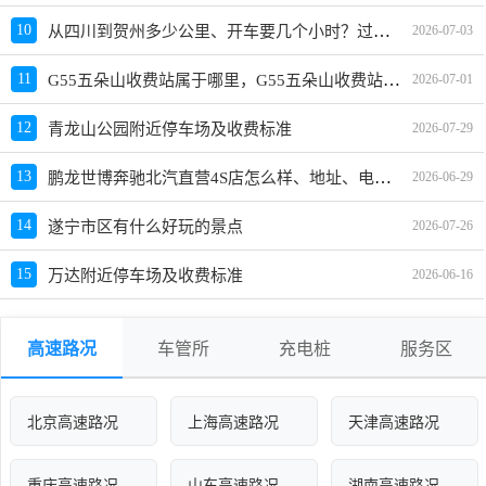
从四川到贺州多少公里、开车要几个小时？过路费、油费等
10
2026-07-03
G55五朵山收费站属于哪里，G55五朵山收费站入口的详细地址
11
2026-07-01
12
青龙山公园附近停车场及收费标准
2026-07-29
鹏龙世博奔驰北汽直营4S店怎么样、地址、电话、上班时间查询
13
2026-06-29
14
遂宁市区有什么好玩的景点
2026-07-26
15
万达附近停车场及收费标准
2026-06-16
高速路况
车管所
充电桩
服务区
北京高速路况
上海高速路况
天津高速路况
重庆高速路况
山东高速路况
湖南高速路况