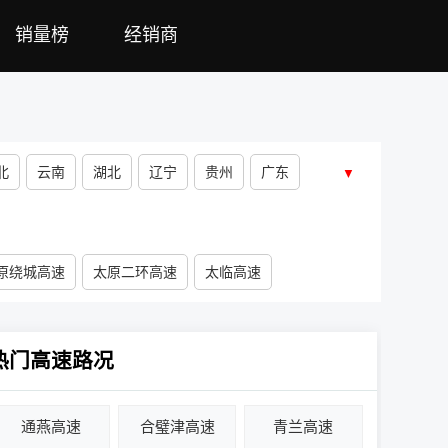
销量榜
经销商
北
云南
湖北
辽宁
贵州
广东
▼
原绕城高速
太原二环高速
太临高速
热门高速路况
通燕高速
合璧津高速
青兰高速