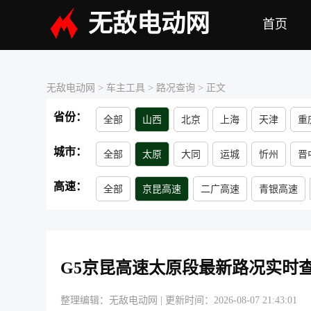
无敌电动网
首页
无敌电动网
> 车主工具 >
路况查询
> 正文
省份：
全部
山西
北京
上海
天津
重
广西
青海
江苏
浙江
吉林
内
城市：
全部
太原
大同
运城
忻州
晋
高速：
全部
京昆高速
二广高速
青银高速
大运高速
G5京昆高速太原段最新路况实时
整理编辑：无敌电动网
|
更新时间：2026-08-07 21:43:01