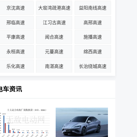
京沈高速
大窑湾疏港高速
益阳南线高速
邢临高速
江习古高速
高邢高速
平康高速
闻合高速
施播高速
永桓高速
元蔓高速
绵西高速
乐化高速
南湛高速
长治绕城高速
电车资讯