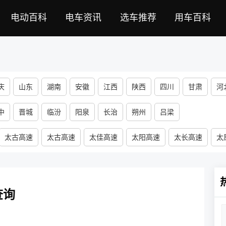
电动百科
电车资讯
选车推荐
用车百科
庆
山东
湖南
安徽
江西
陕西
四川
甘肃
河
蒙古
河南
宁夏
福建
黑龙江
海南
新疆
西藏
中
晋城
临汾
阳泉
长治
朔州
吕梁
太古高速
太古高速
太佳高速
太阳高速
太长高速
太
查询