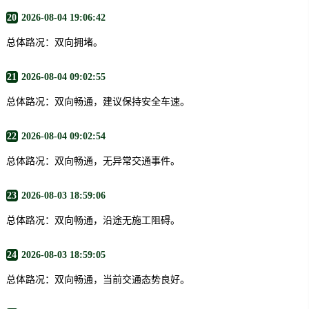
20
2026-08-04 19:06:42
总体路况：双向拥堵。
21
2026-08-04 09:02:55
总体路况：双向畅通，建议保持安全车速。
22
2026-08-04 09:02:54
总体路况：双向畅通，无异常交通事件。
23
2026-08-03 18:59:06
总体路况：双向畅通，沿途无施工阻碍。
24
2026-08-03 18:59:05
总体路况：双向畅通，当前交通态势良好。