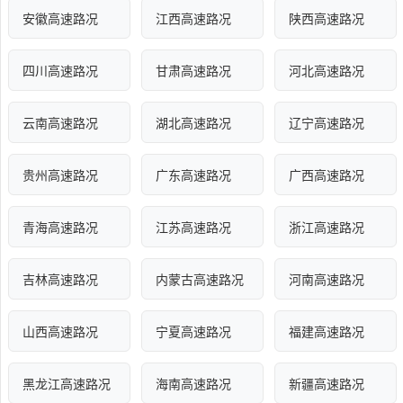
安徽高速路况
江西高速路况
陕西高速路况
四川高速路况
甘肃高速路况
河北高速路况
云南高速路况
湖北高速路况
辽宁高速路况
贵州高速路况
广东高速路况
广西高速路况
青海高速路况
江苏高速路况
浙江高速路况
吉林高速路况
内蒙古高速路况
河南高速路况
山西高速路况
宁夏高速路况
福建高速路况
黑龙江高速路况
海南高速路况
新疆高速路况