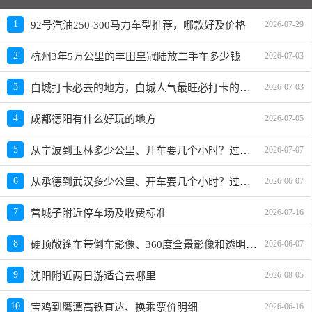
1
92号汽油250-300马力车型推荐，哪款好及价格
2026-07-29
2
杭州3年5万公里的丰田皇冠陆放二手车多少钱
2026-07-03
白城打卡必去的地方，白城人气最旺必打卡的十大景点
3
2026-07-03
4
成都德阳有什么好玩的地方
2026-07-05
从宁波到玉林多少公里、开车要几个小时？过路费、油费等
5
2026-07-07
从承德到武汉多少公里、开车要几个小时？过路费、油费等
6
2026-06-07
7
营城子附近停车场及收费标准
2026-07-16
硬顶敞篷车带倒车影像、360度全景影像和透明底盘，有哪些车推荐？买哪款好？价格多少？
8
2026-06-07
9
沈阳附近两日游适合去哪里
2026-08-05
10
宝鸡到鹰潭高铁直达、换乘票价明细
2026-06-16