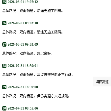
25
2026-08-01 19:07:12
总体路况：双向畅通，沿途无施工阻碍。
26
2026-08-01 09:03:10
总体路况：双向畅通，沿途无施工阻碍。
27
2026-08-01 09:03:09
总体路况：双向畅通，路况良好。
28
2026-07-31 18:59:01
总体路况：双向畅通，建议按照导航正常行驶。
切换高速
29
2026-07-31 18:59:00
总体路况：双向畅通，但仍需遵守交通规则。
30
2026-07-31 08:55:06