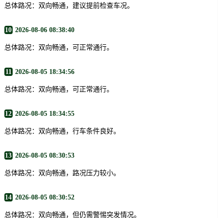
总体路况：双向畅通，建议提前检查车况。
10
2026-08-06 08:38:40
总体路况：双向畅通，可正常通行。
11
2026-08-05 18:34:56
总体路况：双向畅通，可正常通行。
12
2026-08-05 18:34:55
总体路况：双向畅通，行车条件良好。
13
2026-08-05 08:30:53
总体路况：双向畅通，路况压力较小。
14
2026-08-05 08:30:52
总体路况：双向畅通，但仍需警惕突发情况。