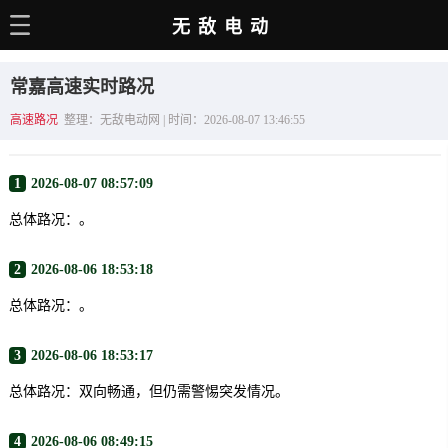
无敌电动
主页
常嘉高速实时路况
电动百科
高速路况
整理：无敌电动网 | 时间：2026-08-07 13:46:55
电车资讯
1
2026-08-07 08:57:09
电车手册
总体路况：。
选车推荐
2
2026-08-06 18:53:18
充电站
总体路况：。
用车百科
销量榜
3
2026-08-06 18:53:17
总体路况：双向畅通，但仍需警惕突发情况。
经销商
4
2026-08-06 08:49:15