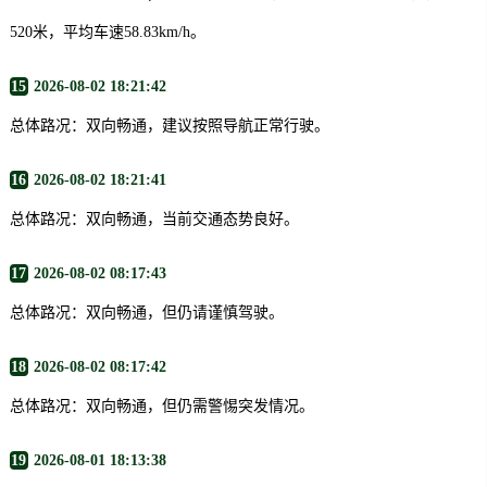
520米，平均车速58.83km/h。
15
2026-08-02 18:21:42
总体路况：双向畅通，建议按照导航正常行驶。
16
2026-08-02 18:21:41
总体路况：双向畅通，当前交通态势良好。
17
2026-08-02 08:17:43
总体路况：双向畅通，但仍请谨慎驾驶。
18
2026-08-02 08:17:42
总体路况：双向畅通，但仍需警惕突发情况。
19
2026-08-01 18:13:38