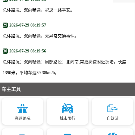
总体路况：双向畅通，祝您一路平安。
29
2026-07-29 08:19:57
总体路况：双向畅通，无异常交通事件。
30
2026-07-29 08:19:56
总体路况：双向畅通；局部路段：北向南,常嘉高速附近拥堵，长度
1390米，平均车速39.38km/h。
车主工具
高速路况
城市限行
自驾游