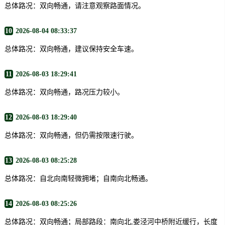
总体路况：双向畅通，请注意观察路面情况。
10
2026-08-04 08:33:37
总体路况：双向畅通，建议保持安全车速。
11
2026-08-03 18:29:41
总体路况：双向畅通，路况压力较小。
12
2026-08-03 18:29:40
总体路况：双向畅通，但仍需按限速行驶。
13
2026-08-03 08:25:28
总体路况：自北向南轻微拥堵；自南向北畅通。
14
2026-08-03 08:25:26
总体路况：双向畅通；局部路段：南向北,娄泾河中桥附近缓行，长度