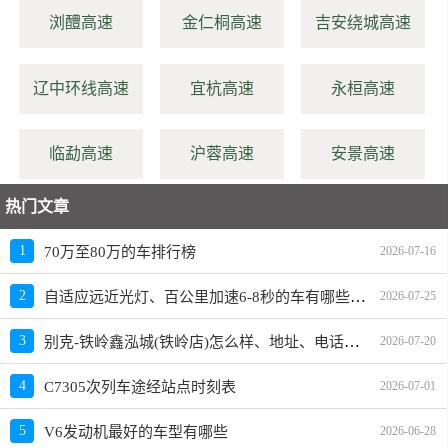
浏醴高速
金仁桐高速
吉安绕城高速
辽中环线高速
宜杭高速
永桓高速
临勐高速
沪蓉高速
安景高速
热门文章
1
70万至80万的车排行榜
2026-07-16
自适应远近光灯、百公里加速6-8秒的车有哪些？买哪款好？价格多少？
2
2026-07-25
别克-铁岭鑫泓城(铁岭店)怎么样、地址、电话、上班时间查询
3
2026-07-20
4
C7305次列车途经站点时刻表
2026-07-01
5
V6发动机最好的车型有哪些
2026-06-28