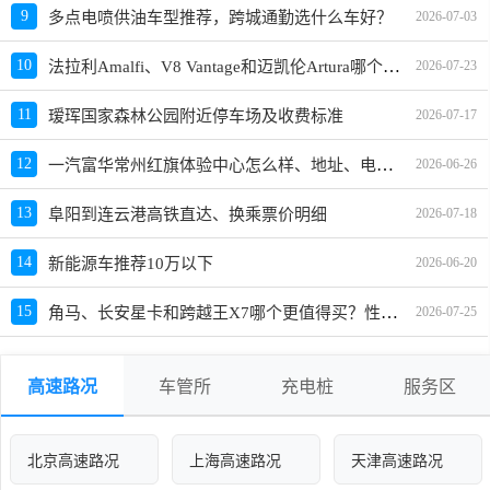
9
多点电喷供油车型推荐，跨城通勤选什么车好？
2026-07-03
法拉利Amalfi、V8 Vantage和迈凯伦Artura哪个更值得买？性价比、配置对比
10
2026-07-23
11
瑷珲国家森林公园附近停车场及收费标准
2026-07-17
一汽富华常州红旗体验中心怎么样、地址、电话、上班时间查询
12
2026-06-26
13
阜阳到连云港高铁直达、换乘票价明细
2026-07-18
14
新能源车推荐10万以下
2026-06-20
角马、长安星卡和跨越王X7哪个更值得买？性价比、配置对比
15
2026-07-25
高速路况
车管所
充电桩
服务区
北京高速路况
上海高速路况
天津高速路况