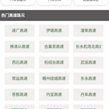
热门高速路况
遂广高速
伊墩高速
潼荣高速
佛清从高速
合巢芜高速
长水机场北高速
西石高速
杭绍台高速
武渝高速
常益高速
赣州绕城高速
东永高速
苍郁高速
内宜高速
丹阜高速