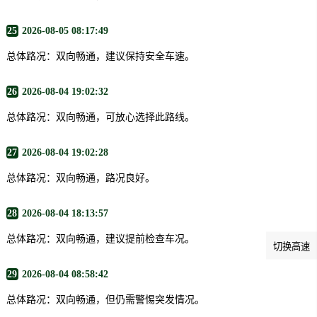
25
2026-08-05 08:17:49
总体路况：双向畅通，建议保持安全车速。
26
2026-08-04 19:02:32
总体路况：双向畅通，可放心选择此路线。
27
2026-08-04 19:02:28
总体路况：双向畅通，路况良好。
28
2026-08-04 18:13:57
总体路况：双向畅通，建议提前检查车况。
切换高速
29
2026-08-04 08:58:42
总体路况：双向畅通，但仍需警惕突发情况。