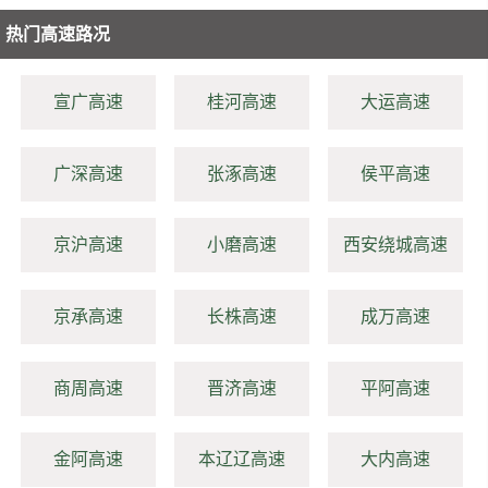
热门高速路况
宣广高速
桂河高速
大运高速
广深高速
张涿高速
侯平高速
京沪高速
小磨高速
西安绕城高速
京承高速
长株高速
成万高速
商周高速
晋济高速
平阿高速
金阿高速
本辽辽高速
大内高速