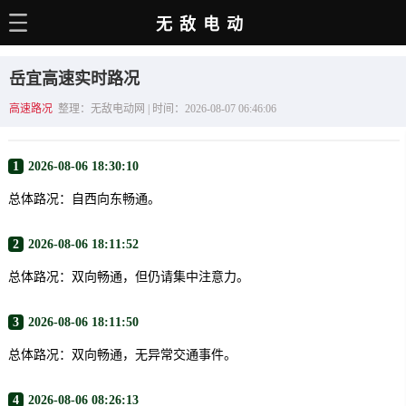
无敌电动
主页
岳宜高速实时路况
电动百科
高速路况
整理：无敌电动网 | 时间：2026-08-07 06:46:06
电车资讯
1
2026-08-06 18:30:10
电车手册
总体路况：自西向东畅通。
选车推荐
2
2026-08-06 18:11:52
充电站
总体路况：双向畅通，但仍请集中注意力。
用车百科
销量榜
3
2026-08-06 18:11:50
总体路况：双向畅通，无异常交通事件。
经销商
4
2026-08-06 08:26:13