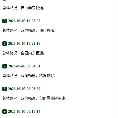
总体路况：自西向东畅通。
5
2026-08-05 19:08:05
总体路况：双向畅通，通行顺畅。
6
2026-08-05 18:22:16
总体路况：自西向东畅通。
7
2026-08-05 09:04:01
总体路况：双向畅通，路况良好。
8
2026-08-05 09:03:59
总体路况：双向畅通，但仍需控制车速。
9
2026-08-05 08:18:14