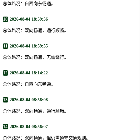
总体路况：自西向东畅通。
10
2026-08-04 18:59:56
总体路况：双向畅通，通行顺畅。
11
2026-08-04 18:59:55
总体路况：双向畅通，无需绕行。
12
2026-08-04 18:14:22
总体路况：自西向东畅通。
13
2026-08-04 08:56:08
总体路况：双向畅通，通行顺畅。
14
2026-08-04 08:56:07
总体路况：双向畅通，但仍需遵守交通规则。