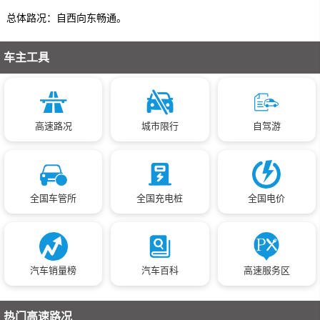
总体路况：自西向东畅通。
车主工具
高速路况
城市限行
自驾游
全国车管所
全国充电桩
全国电价
汽车销量榜
汽车百科
高速服务区
热门高速路况