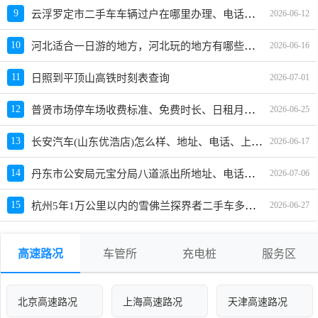
云浮罗定市二手车车辆过户在哪里办理、电话、上班时间
9
2026-06-12
河北适合一日游的地方，河北玩的地方有哪些地方
10
2026-06-16
11
日照到平顶山高铁时刻表查询
2026-07-01
普贤市场停车场收费标准、免费时长、日租月租信息
12
2026-06-25
长安汽车(山东优浩店)怎么样、地址、电话、上班时间查询
13
2026-06-17
丹东市公安局元宝分局八道派出所地址、电话、上班时间、能处理违章吗
14
2026-07-06
杭州5年1万公里以内的雪佛兰探界者二手车多少钱
15
2026-06-27
高速路况
车管所
充电桩
服务区
北京高速路况
上海高速路况
天津高速路况