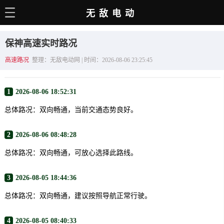
无敌电动
主页
保神高速实时路况
电动百科
高速路况
整理：无敌电动网 | 时间：2026-08-06 23:25:45
电车资讯
1
2026-08-06 18:52:31
电车手册
总体路况：双向畅通，当前交通态势良好。
选车推荐
2
2026-08-06 08:48:28
充电站
总体路况：双向畅通，可放心选择此路线。
用车百科
销量榜
3
2026-08-05 18:44:36
总体路况：双向畅通，建议按照导航正常行驶。
经销商
4
2026-08-05 08:40:33