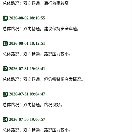
总体路况：双向畅通，通行效率较高。
10
2026-08-02 08:16:55
总体路况：双向畅通，建议保持安全车速。
11
2026-08-01 18:12:51
总体路况：双向畅通，路况压力较小。
12
2026-07-31 19:08:41
总体路况：双向畅通，但仍需警惕突发情况。
13
2026-07-31 09:04:47
总体路况：双向畅通，路况良好。
14
2026-07-30 19:00:57
总体路况：双向畅通，路况压力较小。