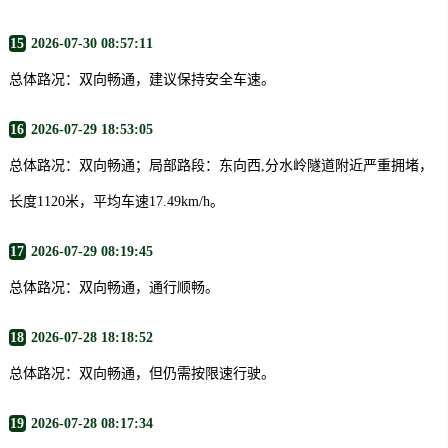
15
2026-07-30 08:57:11
总体路况：双向畅通，建议保持安全车速。
16
2026-07-29 18:53:05
总体路况：双向畅通；局部路段：东向西,分水岭隧道附近严重拥堵，
长度1120米，平均车速17.49km/h。
17
2026-07-29 08:19:45
总体路况：双向畅通，通行顺畅。
18
2026-07-28 18:18:52
总体路况：双向畅通，但仍需按限速行驶。
19
2026-07-28 08:17:34