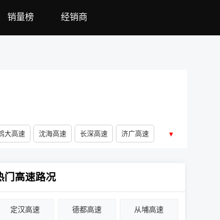
销量榜
经销商
鹤大高速
沈海高速
长深高速
济广高速
▼
热门高速路况
定汉高速
德都高速
从埔高速