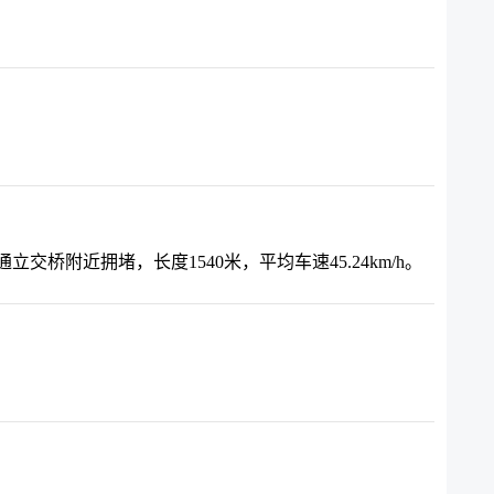
桥附近拥堵，长度1540米，平均车速45.24km/h。