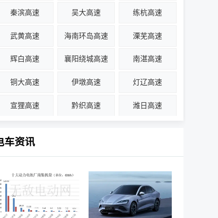
秦滨高速
吴大高速
练杭高速
武黄高速
海南环岛高速
溧芜高速
辉白高速
襄阳绕城高速
南湛高速
铜大高速
伊墩高速
灯辽高速
宣狸高速
黔织高速
潍日高速
电车资讯