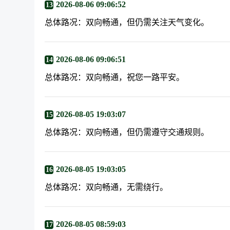
2026-08-06 09:06:52
13
总体路况：双向畅通，但仍需关注天气变化。
2026-08-06 09:06:51
14
总体路况：双向畅通，祝您一路平安。
2026-08-05 19:03:07
15
总体路况：双向畅通，但仍需遵守交通规则。
2026-08-05 19:03:05
16
总体路况：双向畅通，无需绕行。
2026-08-05 08:59:03
17