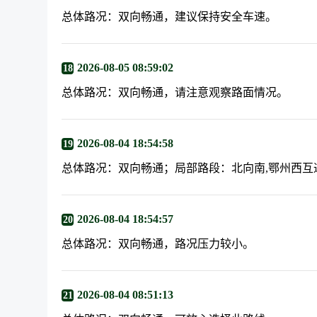
总体路况：双向畅通，建议保持安全车速。
2026-08-05 08:59:02
18
总体路况：双向畅通，请注意观察路面情况。
2026-08-04 18:54:58
19
总体路况：双向畅通；局部路段：北向南,鄂州西互通立交
2026-08-04 18:54:57
20
总体路况：双向畅通，路况压力较小。
2026-08-04 08:51:13
21