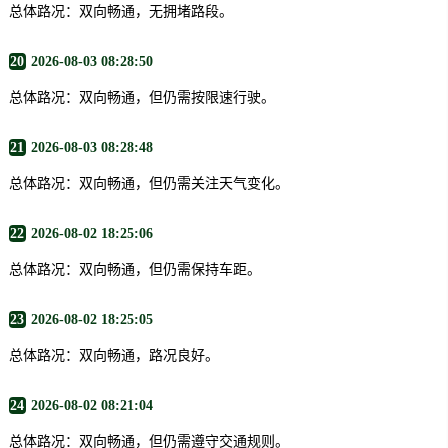
总体路况：双向畅通，无拥堵路段。
20
2026-08-03 08:28:50
总体路况：双向畅通，但仍需按限速行驶。
21
2026-08-03 08:28:48
总体路况：双向畅通，但仍需关注天气变化。
22
2026-08-02 18:25:06
总体路况：双向畅通，但仍需保持车距。
23
2026-08-02 18:25:05
总体路况：双向畅通，路况良好。
24
2026-08-02 08:21:04
总体路况：双向畅通，但仍需遵守交通规则。