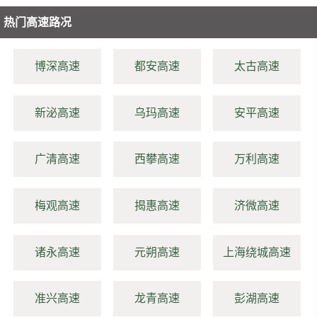
热门高速路况
博深高速
都安高速
太古高速
新泌高速
乌玛高速
安平高速
广清高速
西攀高速
万利高速
梅观高速
揭惠高速
济微高速
诸永高速
元朔高速
上海绕城高速
准兴高速
龙青高速
彭湖高速