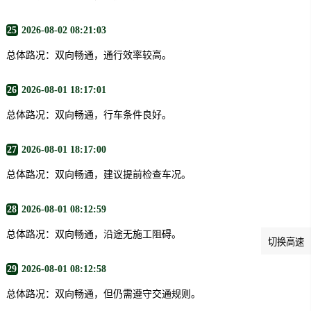
25
2026-08-02 08:21:03
总体路况：双向畅通，通行效率较高。
26
2026-08-01 18:17:01
总体路况：双向畅通，行车条件良好。
27
2026-08-01 18:17:00
总体路况：双向畅通，建议提前检查车况。
28
2026-08-01 08:12:59
总体路况：双向畅通，沿途无施工阻碍。
切换高速
29
2026-08-01 08:12:58
总体路况：双向畅通，但仍需遵守交通规则。