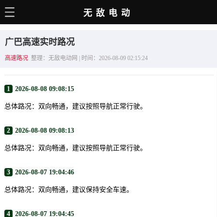
无敌电动
主页
广巴高速实时路况
电动百科
高速路况
整理：无敌电动网 | 时间：2026-08-09 02:15:24
电车资讯
1
2026-08-08 09:08:15
电车手册
总体路况：双向畅通，建议按照导航正常行驶。
选车推荐
2
2026-08-08 09:08:13
充电站
总体路况：双向畅通，建议按照导航正常行驶。
用车百科
销量榜
3
2026-08-07 19:04:46
总体路况：双向畅通，建议保持安全车速。
经销商
4
2026-08-07 19:04:45