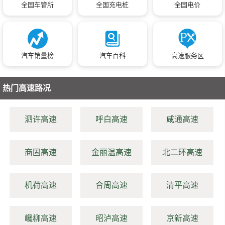
全国车管所
全国充电桩
全国电价
汽车销量榜
汽车百科
高速服务区
热门高速路况
泗许高速
呼白高速
咸通高速
商固高速
金丽温高速
北二环高速
机荷高速
合周高速
清平高速
巉柳高速
昭泸高速
京新高速