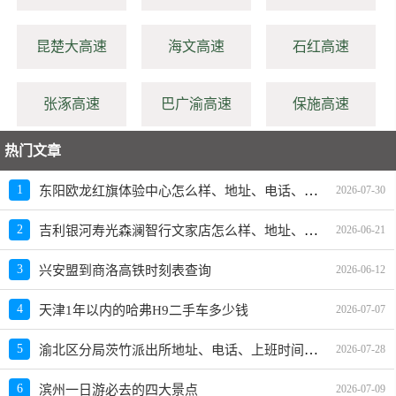
昆楚大高速
海文高速
石红高速
张涿高速
巴广渝高速
保施高速
热门文章
东阳欧龙红旗体验中心怎么样、地址、电话、上班时间查询
1
2026-07-30
吉利银河寿光森澜智行文家店怎么样、地址、电话、上班时间查询
2
2026-06-21
3
兴安盟到商洛高铁时刻表查询
2026-06-12
4
天津1年以内的哈弗H9二手车多少钱
2026-07-07
渝北区分局茨竹派出所地址、电话、上班时间、能处理违章吗
5
2026-07-28
6
滨州一日游必去的四大景点
2026-07-09