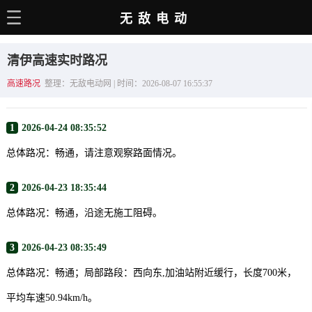
无敌电动
主页
清伊高速实时路况
电动百科
高速路况
整理：无敌电动网 | 时间：2026-08-07 16:55:37
电车资讯
1
2026-04-24 08:35:52
电车手册
总体路况：畅通，请注意观察路面情况。
选车推荐
2
2026-04-23 18:35:44
充电站
总体路况：畅通，沿途无施工阻碍。
用车百科
销量榜
3
2026-04-23 08:35:49
总体路况：畅通；局部路段：西向东,加油站附近缓行，长度700米，
经销商
平均车速50.94km/h。