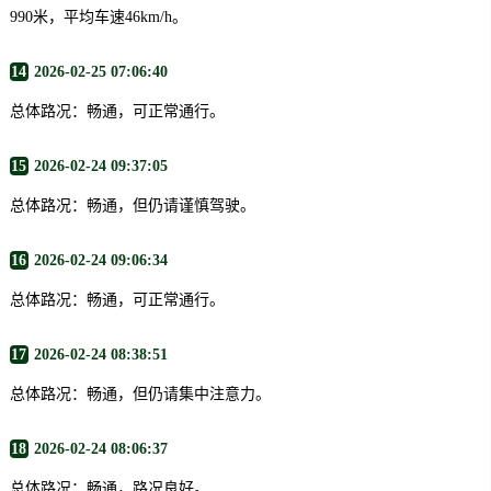
990米，平均车速46km/h。
14
2026-02-25 07:06:40
总体路况：畅通，可正常通行。
15
2026-02-24 09:37:05
总体路况：畅通，但仍请谨慎驾驶。
16
2026-02-24 09:06:34
总体路况：畅通，可正常通行。
17
2026-02-24 08:38:51
总体路况：畅通，但仍请集中注意力。
18
2026-02-24 08:06:37
总体路况：畅通，路况良好。