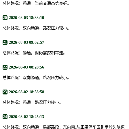
总体路况：畅通，当前交通态势良好。
20
2026-08-03 18:33:10
总体路况：双向畅通，路况压力较小。
21
2026-08-03 09:02:57
总体路况：畅通，但仍需控制车速。
22
2026-08-03 08:28:56
总体路况：双向畅通，路况压力较小。
23
2026-08-02 18:58:58
总体路况：畅通，路况压力较小。
24
2026-08-02 18:25:13
总体路况：双向畅通；局部路段：东向南,从正果停车区到禾岭头隧道