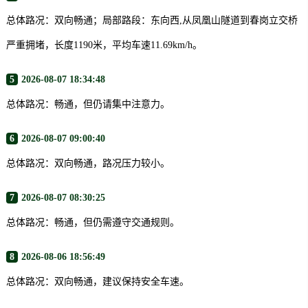
总体路况：双向畅通；局部路段：东向西,从凤凰山隧道到春岗立交桥
严重拥堵，长度1190米，平均车速11.69km/h。
5
2026-08-07 18:34:48
总体路况：畅通，但仍请集中注意力。
6
2026-08-07 09:00:40
总体路况：双向畅通，路况压力较小。
7
2026-08-07 08:30:25
总体路况：畅通，但仍需遵守交通规则。
8
2026-08-06 18:56:49
总体路况：双向畅通，建议保持安全车速。