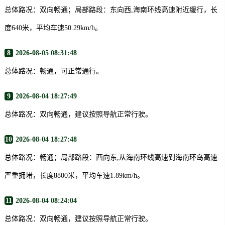
总体路况：双向畅通；局部路段：东向西,海南环线高速附近缓行，长
度640米，平均车速50.29km/h。
8
2026-08-05 08:31:48
总体路况：畅通，可正常通行。
9
2026-08-04 18:27:49
总体路况：双向畅通，建议按照导航正常行驶。
10
2026-08-04 18:27:48
总体路况：畅通；局部路段：西向东,从海南环线高速到海南环岛高速
严重拥堵，长度8800米，平均车速1.89km/h。
11
2026-08-04 08:24:04
总体路况：双向畅通，建议按照导航正常行驶。