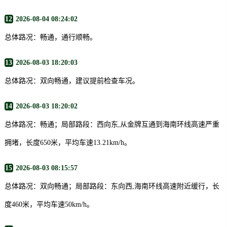
12
2026-08-04 08:24:02
总体路况：畅通，通行顺畅。
13
2026-08-03 18:20:03
总体路况：双向畅通，建议提前检查车况。
14
2026-08-03 18:20:02
总体路况：畅通；局部路段：西向东,从金牌互通到海南环线高速严重
拥堵，长度650米，平均车速13.21km/h。
15
2026-08-03 08:15:57
总体路况：双向畅通；局部路段：东向西,海南环线高速附近缓行，长
度460米，平均车速50km/h。