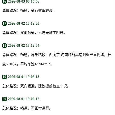
16
2026-08-03 08:15:56
总体路况：畅通，通行效率较高。
17
2026-08-02 18:12:05
总体路况：双向畅通，沿途无施工阻碍。
18
2026-08-02 18:12:04
总体路况：畅通；局部路段：西向东,海南环线高速附近严重拥堵，长
度5910米，平均车速18.96km/h。
19
2026-08-01 19:08:13
总体路况：双向畅通，建议提前检查车况。
20
2026-08-01 19:08:12
总体路况：畅通，可正常通行。