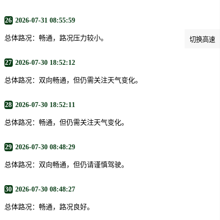
26
2026-07-31 08:55:59
总体路况：畅通，路况压力较小。
切换高速
27
2026-07-30 18:52:12
总体路况：双向畅通，但仍需关注天气变化。
28
2026-07-30 18:52:11
总体路况：畅通，但仍需关注天气变化。
29
2026-07-30 08:48:29
总体路况：双向畅通，但仍请谨慎驾驶。
30
2026-07-30 08:48:27
总体路况：畅通，路况良好。