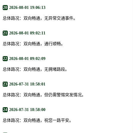
20
2026-08-01 19:06:13
总体路况：双向畅通，无异常交通事件。
21
2026-08-01 09:02:11
总体路况：双向畅通，通行顺畅。
22
2026-08-01 09:02:09
总体路况：双向畅通，无拥堵路段。
23
2026-07-31 18:58:01
总体路况：双向畅通，但仍需警惕突发情况。
24
2026-07-31 18:58:00
总体路况：双向畅通，祝您一路平安。