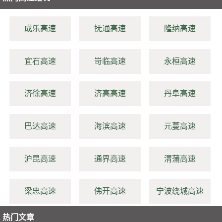
成乐高速
抚通高速
隆纳高速
宜石高速
岢临高速
永桓高速
济徐高速
济高高速
丹阜高速
巴达高速
海滨高速
元蔓高速
沪昆高速
通界高速
渭蒲高速
梁忠高速
佛开高速
宁波绕城高速
热门文章