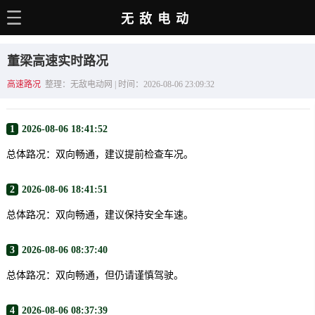
无敌电动
主页
董梁高速实时路况
电动百科
高速路况
整理：无敌电动网 | 时间：2026-08-06 23:09:32
电车资讯
1
2026-08-06 18:41:52
电车手册
总体路况：双向畅通，建议提前检查车况。
选车推荐
2
2026-08-06 18:41:51
充电站
总体路况：双向畅通，建议保持安全车速。
用车百科
销量榜
3
2026-08-06 08:37:40
总体路况：双向畅通，但仍请谨慎驾驶。
经销商
4
2026-08-06 08:37:39