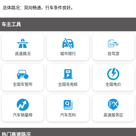
总体路况：双向畅通，行车条件良好。
车主工具
高速路况
城市限行
自驾游
全国车管所
全国充电桩
全国电价
汽车销量榜
汽车百科
高速服务区
热门高速路况