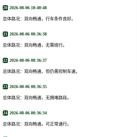
20
2026-08-06 18:40:48
总体路况：双向畅通，行车条件良好。
21
2026-08-06 08:36:38
总体路况：双向畅通，无需绕行。
22
2026-08-06 08:36:37
总体路况：双向畅通，但仍需控制车速。
23
2026-08-06 08:36:35
总体路况：双向畅通，无拥堵路段。
24
2026-08-06 08:36:34
总体路况：双向畅通，可正常通行。