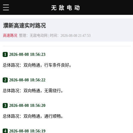
无敌电动
主页
濮新高速实时路况
电动百科
高速路况
整理：无敌电动网 | 时间：2026-08-08 21:47:53
电车资讯
1
2026-08-08 18:56:23
电车手册
总体路况：双向畅通，行车条件良好。
选车推荐
2
2026-08-08 18:56:22
充电站
总体路况：双向畅通，无需绕行。
用车百科
销量榜
3
2026-08-08 18:56:20
总体路况：双向畅通，通行顺畅。
经销商
4
2026-08-08 18:56:19