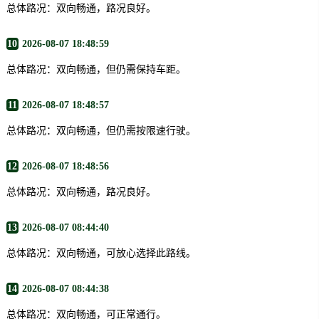
总体路况：双向畅通，路况良好。
10
2026-08-07 18:48:59
总体路况：双向畅通，但仍需保持车距。
11
2026-08-07 18:48:57
总体路况：双向畅通，但仍需按限速行驶。
12
2026-08-07 18:48:56
总体路况：双向畅通，路况良好。
13
2026-08-07 08:44:40
总体路况：双向畅通，可放心选择此路线。
14
2026-08-07 08:44:38
总体路况：双向畅通，可正常通行。