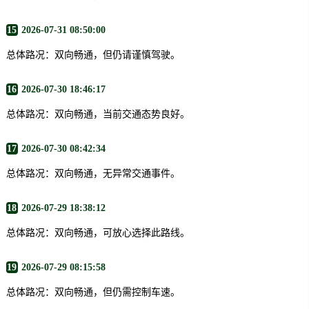
15
2026-07-31 08:50:00
总体路况：双向畅通，但仍请谨慎驾驶。
16
2026-07-30 18:46:17
总体路况：双向畅通，当前交通态势良好。
17
2026-07-30 08:42:34
总体路况：双向畅通，无异常交通事件。
18
2026-07-29 18:38:12
总体路况：双向畅通，可放心选择此路线。
19
2026-07-29 08:15:58
总体路况：双向畅通，但仍需控制车速。