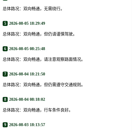
总体路况：双向畅通，无需绕行。
5
2026-08-05 18:29:49
总体路况：双向畅通，但仍请谨慎驾驶。
6
2026-08-05 08:25:48
总体路况：双向畅通，请注意观察路面情况。
7
2026-08-04 18:21:50
总体路况：双向畅通，但仍需遵守交通规则。
8
2026-08-04 08:18:02
总体路况：双向畅通，行车条件良好。
9
2026-08-03 18:13:57