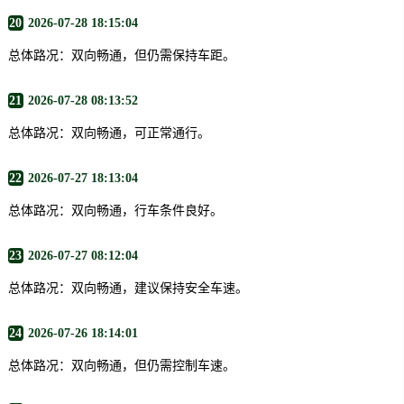
20
2026-07-28 18:15:04
总体路况：双向畅通，但仍需保持车距。
21
2026-07-28 08:13:52
总体路况：双向畅通，可正常通行。
22
2026-07-27 18:13:04
总体路况：双向畅通，行车条件良好。
23
2026-07-27 08:12:04
总体路况：双向畅通，建议保持安全车速。
24
2026-07-26 18:14:01
总体路况：双向畅通，但仍需控制车速。