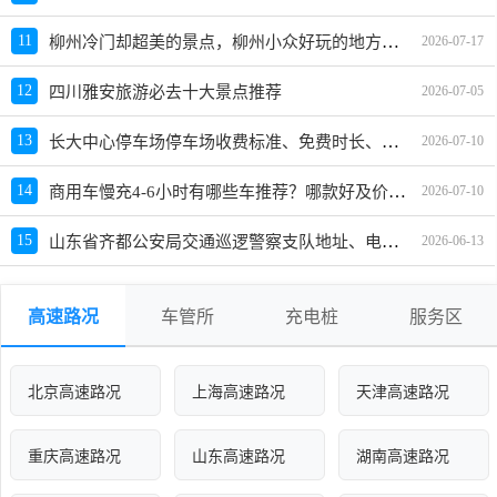
柳州冷门却超美的景点，柳州小众好玩的地方、旅游景点推荐
11
2026-07-17
12
四川雅安旅游必去十大景点推荐
2026-07-05
长大中心停车场停车场收费标准、免费时长、日租月租信息
13
2026-07-10
商用车慢充4-6小时有哪些车推荐？哪款好及价格参考
14
2026-07-10
山东省齐都公安局交通巡逻警察支队地址、电话、上班时间、能处理违章吗
15
2026-06-13
高速路况
车管所
充电桩
服务区
北京高速路况
上海高速路况
天津高速路况
重庆高速路况
山东高速路况
湖南高速路况