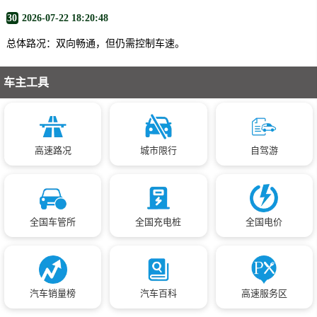
30
2026-07-22 18:20:48
总体路况：双向畅通，但仍需控制车速。
车主工具
高速路况
城市限行
自驾游
全国车管所
全国充电桩
全国电价
汽车销量榜
汽车百科
高速服务区