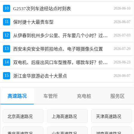
10
G2537次列车途经站点时刻表
2026-06-10
11
保时捷十大最贵车型
2026-06-07
从伊春到杭州多少公里、开车要几个小时？过路费、油费等
12
2026-07-03
13
西安未央安全带抓拍地点、电子眼摄像头位置
2026-07-29
双电机、后座出风口车型推荐，哪款车好？价格及选购指南
14
2026-06-23
15
浙江金华旅游必去十大景点
2026-06-07
高速路况
车管所
充电桩
服务区
北京高速路况
上海高速路况
天津高速路况
重庆高速路况
山东高速路况
湖南高速路况