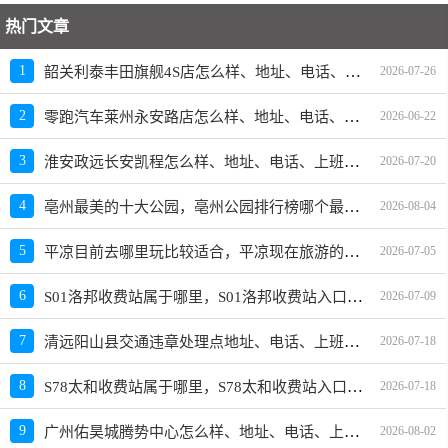
热门文章
韶关利泰丰田旗舰4S店怎么样、地址、电话、上班时间查询
1
2026-07-26
零跑汽车莱州永安路店怎么样、地址、电话、上班时间查询
2
2026-06-22
淮安政远长安凯程怎么样、地址、电话、上班时间查询
3
2026-07-20
亳州最美的十大公园，亳州公园排行榜哪个最好玩
4
2026-08-04
平凉目前去哪里玩比较适合，平凉现在旅游的最佳地方、景点推荐
5
2026-07-05
S01洛邦收费站属于哪里，S01洛邦收费站入口的详细地址
6
2026-07-09
清远阳山县交通违章处理点地址、电话、上班时间
7
2026-07-18
S78太和收费站属于哪里，S78太和收费站入口的详细地址
8
2026-07-18
广州佑昊城腾势中心怎么样、地址、电话、上班时间查询
9
2026-08-02