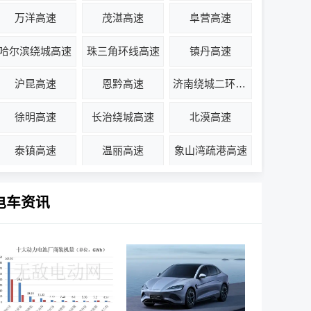
万洋高速
茂湛高速
阜营高速
哈尔滨绕城高速
珠三角环线高速
镇丹高速
沪昆高速
恩黔高速
济南绕城二环高速
徐明高速
长治绕城高速
北漠高速
泰镇高速
温丽高速
象山湾疏港高速
电车资讯