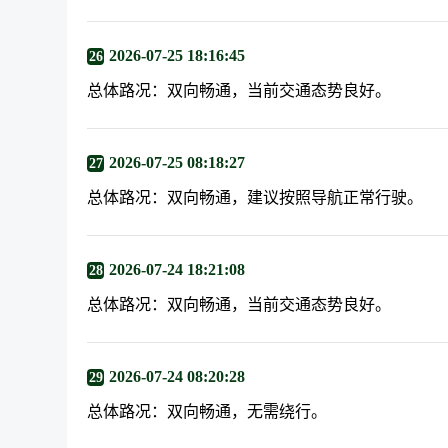
2026-07-25 18:16:45
26
总体路况：双向畅通，当前交通态势良好。
2026-07-25 08:18:27
27
总体路况：双向畅通，建议按照导航正常行驶。
2026-07-24 18:21:08
28
总体路况：双向畅通，当前交通态势良好。
2026-07-24 08:20:28
29
总体路况：双向畅通，无需绕行。