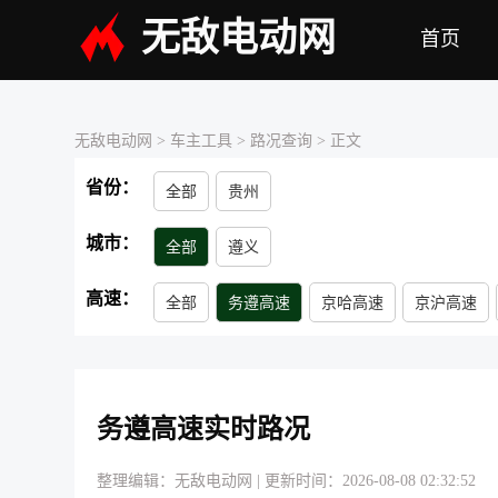
无敌电动网
首页
无敌电动网
> 车主工具 >
路况查询
> 正文
省份：
全部
贵州
城市：
全部
遵义
高速：
全部
务遵高速
京哈高速
京沪高速
大广高速
二广高速
呼北高速
包茂高
务遵高速实时路况
整理编辑：无敌电动网
|
更新时间：2026-08-08 02:32:52