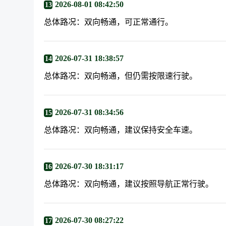
2026-08-01 08:42:50
13
总体路况：双向畅通，可正常通行。
2026-07-31 18:38:57
14
总体路况：双向畅通，但仍需按限速行驶。
2026-07-31 08:34:56
15
总体路况：双向畅通，建议保持安全车速。
2026-07-30 18:31:17
16
总体路况：双向畅通，建议按照导航正常行驶。
2026-07-30 08:27:22
17