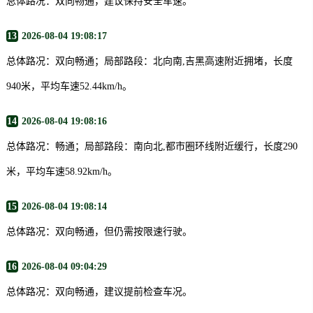
总体路况：双向畅通，建议保持安全车速。
13
2026-08-04 19:08:17
总体路况：双向畅通；局部路段：北向南,吉黑高速附近拥堵，长度
940米，平均车速52.44km/h。
14
2026-08-04 19:08:16
总体路况：畅通；局部路段：南向北,都市圈环线附近缓行，长度290
米，平均车速58.92km/h。
15
2026-08-04 19:08:14
总体路况：双向畅通，但仍需按限速行驶。
16
2026-08-04 09:04:29
总体路况：双向畅通，建议提前检查车况。