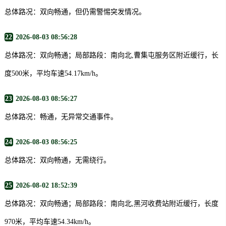
总体路况：双向畅通，但仍需警惕突发情况。
22
2026-08-03 08:56:28
总体路况：双向畅通；局部路段：南向北,曹集屯服务区附近缓行，长
度500米，平均车速54.17km/h。
23
2026-08-03 08:56:27
总体路况：畅通，无异常交通事件。
24
2026-08-03 08:56:25
总体路况：双向畅通，无需绕行。
25
2026-08-02 18:52:39
总体路况：双向畅通；局部路段：南向北,黑河收费站附近缓行，长度
970米，平均车速54.34km/h。