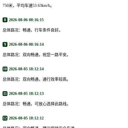
750米，平均车速53.63km/h。
8
2026-08-06 08:16:15
总体路况：畅通，行车条件良好。
9
2026-08-06 08:16:14
总体路况：双向畅通，祝您一路平安。
10
2026-08-05 18:12:14
总体路况：双向畅通，通行效率较高。
11
2026-08-05 18:12:13
总体路况：畅通，可放心选择此路线。
12
2026-08-05 18:12:12