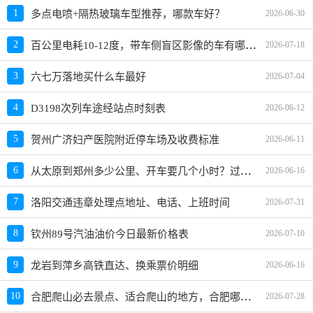
1
多点电喷+隔热玻璃车型推荐，哪款车好？
2026-06-30
百公里电耗10-12度，带车侧盲区影像的车有哪些？买哪款好？
2
2026-07-18
3
六七万落地买什么车最好
2026-07-04
4
D3198次列车途经站点时刻表
2026-06-12
5
贺州广济妇产医院附近停车场及收费标准
2026-06-11
从太原到郑州多少公里、开车要几个小时？过路费、油费等
6
2026-06-16
7
洛阳交通违章处理点地址、电话、上班时间
2026-07-31
8
钦州89号汽油油价今日最新价格表
2026-07-10
9
龙岩到萍乡高铁直达、换乘票价明细
2026-06-16
合肥爬山必去景点、适合爬山的地方，合肥哪里爬山比较好玩
10
2026-07-28