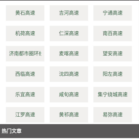
黄石高速
吉河高速
宁通高速
机荷高速
仁深高速
南百高速
济南都市圈环线高速
麦喀高速
望安高速
西临高速
沈四高速
阳左高速
乐宜高速
咸旬高速
集宁绕城高速
江罗高速
黄祁高速
易弥高速
热门文章