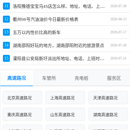
洛阳豫德宝宝马4S店怎么样、地址、电话、上班时间查询
11
2026-07-30
12
衢州98号汽油油价今日最新价格表
2026-06-13
13
五万以内性价比高的新车
2026-07-17
14
湖南邵阳好玩的地方，湖南邵阳附近的旅游景点
2026-07-28
灌阳县公安局新圩派出所地址、电话、上班时间、能处理违章吗
15
2026-07-21
高速路况
车管所
充电桩
服务区
北京高速路况
上海高速路况
天津高速路况
重庆高速路况
山东高速路况
湖南高速路况