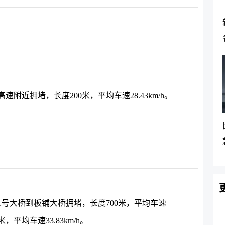
近拥堵，长度200米，平均车速28.43km/h。
1号大桥到板铺大桥拥堵，长度700米，平均车速
，平均车速33.83km/h。