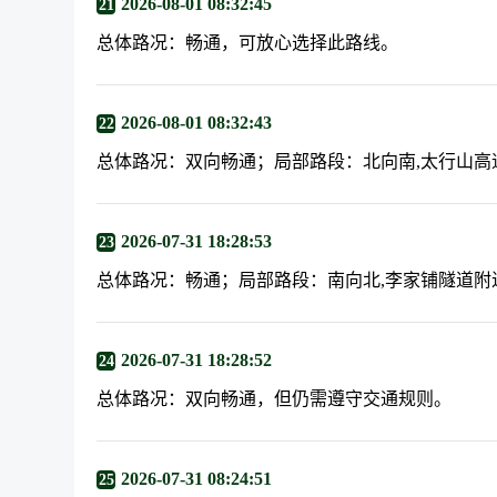
2026-08-01 08:32:45
21
总体路况：畅通，可放心选择此路线。
2026-08-01 08:32:43
22
总体路况：双向畅通；局部路段：北向南,太行山高速附
2026-07-31 18:28:53
23
总体路况：畅通；局部路段：南向北,李家铺隧道附近拥堵
2026-07-31 18:28:52
24
总体路况：双向畅通，但仍需遵守交通规则。
2026-07-31 08:24:51
25