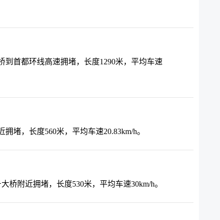
桥到首都环线高速拥堵，长度1290米，平均车速
，长度560米，平均车速20.83km/h。
桥附近拥堵，长度530米，平均车速30km/h。