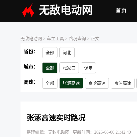
无敌电动网
首页
无敌电动网
> 车主工具 >
路况查询
> 正文
省份：
全部
河北
城市：
全部
张家口
保定
高速：
全部
张涿高速
京哈高速
京沪高速
大广高速
二广高速
呼北高速
包茂高
张涿高速实时路况
整理编辑：无敌电动网
|
更新时间：2026-08-06 21:42:40