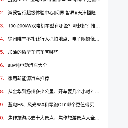
鸿蒙智行超级体验中心(问界·智界)(天津恒隆广场店)怎么样、地址、电话、上班时间查询
100-200kW双电机车型有哪些？哪款好？推荐选购指南
徐州睢宁不礼让行人抓拍地点、电子眼摄像头位置
加油的微型车汽车有哪些
suv纯电动汽车大全
家用新能源汽车推荐
从金华到扬州多少公里、开车要几个小时？过路费、油费等
蓝电E5、风光580和零跑C10哪个更值得买？性价比、配置对比
焦作旅游必去十大景点，焦作旅游景点大全排名