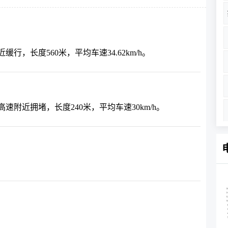
，长度560米，平均车速34.62km/h。
附近拥堵，长度240米，平均车速30km/h。