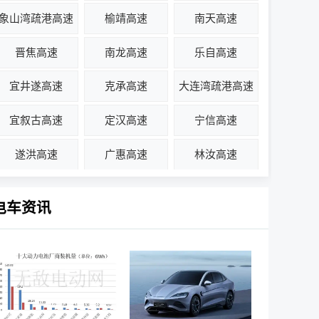
象山湾疏港高速
榆靖高速
南天高速
晋焦高速
南龙高速
乐自高速
宜井遂高速
克承高速
大连湾疏港高速
宜叙古高速
定汉高速
宁信高速
遂洪高速
广惠高速
林汝高速
电车资讯