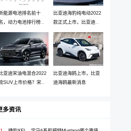
新能源电池排名前十
比亚迪海豹纯电动2022
名，动力电池排行榜前
款正式上市，比亚迪海
十名
豹纯电动报价20.98万起
比亚迪宋油电混合2022
比亚迪海鸥上市，比亚
款SUV上市价格？宋
迪海鸥最新消息
PLUS DM-i 5G版上市消
息
更多资讯
捷豹XFL、宝马5系和福特Mustang哪个更值得买？性价比、配置对比