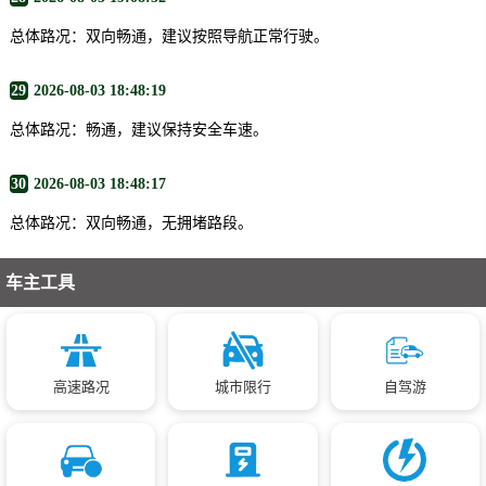
总体路况：双向畅通，建议按照导航正常行驶。
29
2026-08-03 18:48:19
总体路况：畅通，建议保持安全车速。
30
2026-08-03 18:48:17
总体路况：双向畅通，无拥堵路段。
车主工具
高速路况
城市限行
自驾游