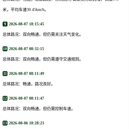
米，平均车速30.45km/h。
9
2026-08-07 18:15:45
总体路况：双向畅通，但仍需关注天气变化。
10
2026-08-07 08:32:15
总体路况：双向畅通，但仍需遵守交通规则。
11
2026-08-07 08:11:49
总体路况：畅通，路况良好。
12
2026-08-07 08:11:47
总体路况：双向畅通，但仍需控制车速。
13
2026-08-06 18:28:23