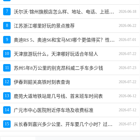
沃尔沃·锦州旗舰店怎么样、地址、电话、上班时间查询
7
2026-06-18
8
江苏浙江哪里好玩的景点推荐
2026-06-22
奥迪RS 5、奥迪S6和宝马M3哪个更值得买？性价比、配置对比
9
2026-07-01
10
天津旅游玩什么，天津哪好玩适合年轻人
2026-07-22
11
苏州5年8万公里的别克昂科威二手车多少钱
2026-07-23
12
伊春到韶关高铁时刻表查询
2026-07-22
13
鹿苑大道地铁站是几号线、首末班车时间表
2026-06-12
14
广元市中心医院附近停车场及收费标准
2026-07-12
从长春到嘉兴多少公里、开车要几个小时？过路费、油费等
15
2026-07-17